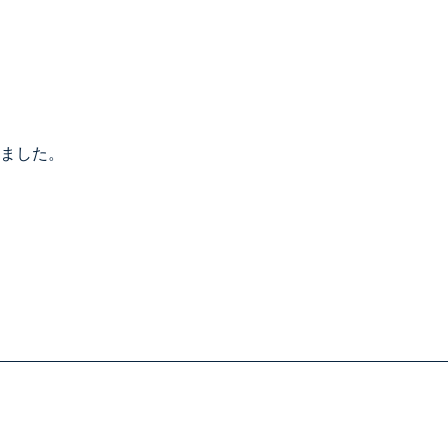
せ・エントリーフォーム
あいみー平間保育園
あいみーBelle新梶ヶ谷保育
あいみーBelle鹿島田保育園
あいみー梶ヶ谷保育園
ました。
本部