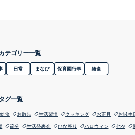
カテゴリー一覧
事
日常
まなび
保育園行事
給食
タグ一覧
給食
お散歩
生活習慣
クッキング
お正月
お誕生
園
節分
生活発表会
ひな祭り
ハロウィン
七夕