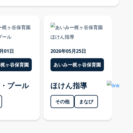
6月01日
2026年05月25日
202
ー梶ヶ谷保育園
あいみー梶ヶ谷保育園
あ
び・プール
ほけん指導
お
その他
まなび
そ