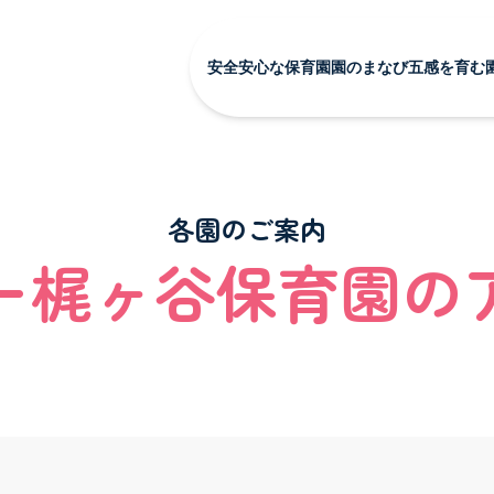
安全安心な保育園
園のまなび
五感を育む
安全安心な保育園 TOP
園のまなび TOP
五感を
安全安心な保育環境
食育
季節の
会社概要
Babyインターナ
全園の
各園のご案内
心な保育園
園のまなび
SDGsの取り組み
トピッ
ー梶ヶ谷保育園の
保護者向けサービス
な保育園 TOP
園のまなび TOP
な保育環境
食育
Babyインターナショナル
の取り組み
けサービス
五感を育む園の日常