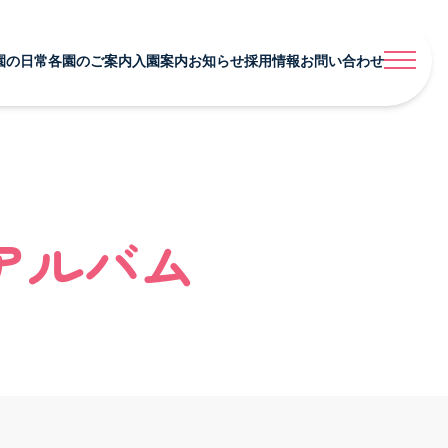
園の日常
各園のご案内
入園案内
お知らせ
採用情報
お問い合わせ
育む園の日常 TOP
各園のご案内 TOP
お知らせ TOP
採用案内 TOP
行事
あいみー溝口保育園
あいみー溝口保育園
募集要項・お祝い金
ショナル
アルバム
あいみー高津保育園
あいみー高津保育園
福利厚生・研修・キャリア形成
各園のご案内
クス
あいみー南加瀬保育園
あいみー南加瀬保育園
よくある質問・先輩の声
アルバム
あいみー平間保育園
あいみー平間保育園
お問い合わせ・エントリーフォーム
各園のご案内 TOP
あいみーBelle新梶ヶ谷保育園
あいみーBelle新梶ヶ谷保育園
あいみー溝口保育園
あいみーBelle鹿島田保育園
あいみーBelle鹿島田保育園
あいみー高津保育園
あいみー梶ヶ谷保育園
あいみー梶ヶ谷保育園
本部
あいみー南加瀬保育園
あいみー平間保育園