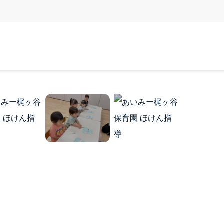
五感を育む園の日常 TOP
季節の行事
全園のアルバム
トピックス
報
お知らせ
TOP
お知らせ TOP
・お祝い金
あいみー溝口保育園
・研修・キャリア形成
あいみー高津保育園
質問・先輩の声
あいみー南加瀬保育園