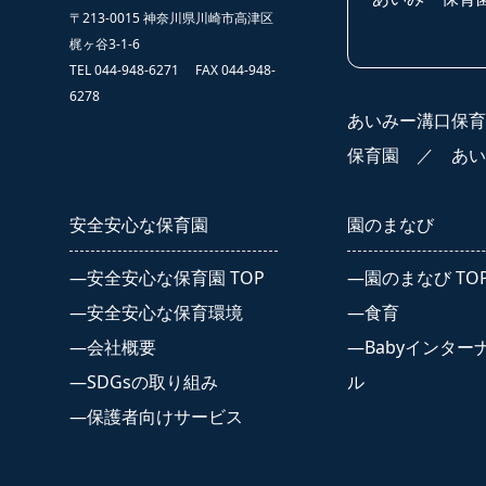
〒213-0015 神奈川県川崎市高津区
梶ヶ谷3-1-6
TEL 044-948-6271 FAX 044-948-
6278
あいみー溝口保育
保育園
／
あい
安全安心な保育園
園のまなび
安全安心な保育園 TOP
園のまなび TO
安全安心な保育環境
食育
会社概要
Babyインター
SDGsの取り組み
ル
保護者向けサービス