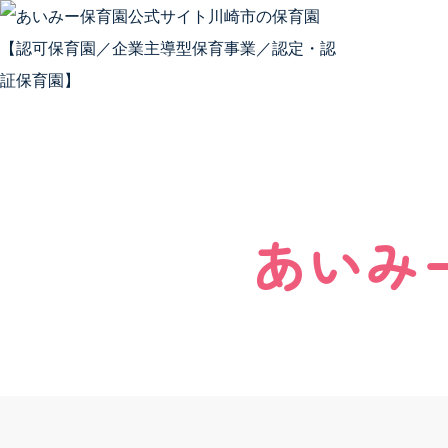
Skip to content
安全安
あいみ
安全安心
安全安心
会社概要
SDGs
保護者向