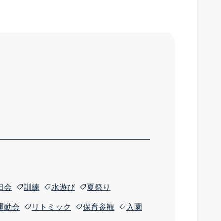
日会
訓練
水遊び
夏祭り
運動会
リトミック
保育参観
入園