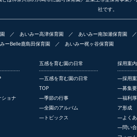
社です。
園
／
あいみー高津保育園
／
あいみー南加瀬保育園
みーBelle鹿島田保育園
／
あいみー梶ヶ谷保育園
五感を育む園の日常
採用案内
P
五感を育む園の日常
採用案
TOP
募集要
ナショナ
季節の行事
福利厚
全園のアルバム
ア形成
トピックス
よくあ
問い合
フォーム