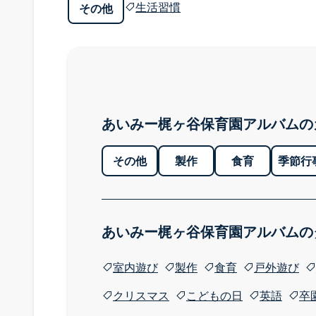
生活習慣
その他
あいみー梶ヶ谷保育園アルバムの
その他
製作
食育
季節行
あいみー梶ヶ谷保育園アルバムの
室内遊び
製作
食育
戸外遊び
クリスマス
こどもの日
英語
卒