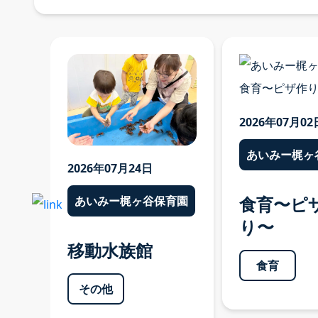
2026年07月02
育園
あいみー梶ヶ
2026年07月24日
め
食育〜ピ
あいみー梶ヶ谷保育園
り〜
移動水族館
食育
その他