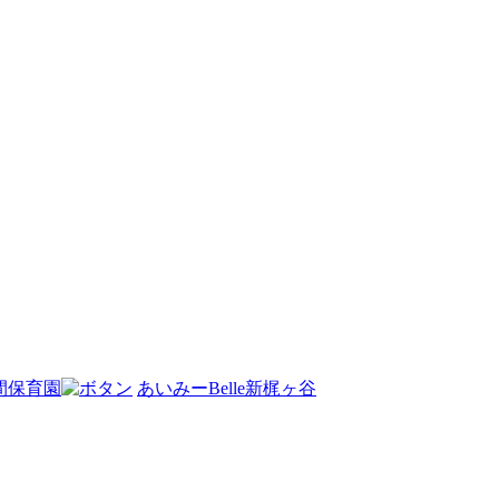
間保育園
あいみーBelle新梶ヶ谷