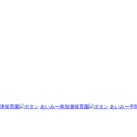
津保育園
あいみー南加瀬保育園
あいみー平