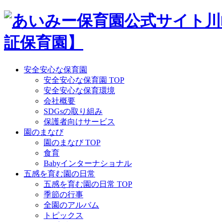
Skip
to
content
安全安心な保育園
安全安心な保育園 TOP
安全安心な保育環境
会社概要
SDGsの取り組み
保護者向けサービス
園のまなび
園のまなび TOP
食育
Babyインターナショナル
五感を育む園の日常
五感を育む園の日常 TOP
季節の行事
全園のアルバム
トピックス