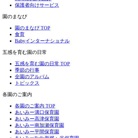
保護者向けサービス
園のまなび
園のまなび TOP
食育
Babyインターナショナル
五感を育む園の日常
五感を育む園の日常 TOP
季節の行事
全園のアルバム
トピックス
各園のご案内
各園のご案内 TOP
あいみー溝口保育園
あいみー高津保育園
あいみー南加瀬保育園
あいみー平間保育園