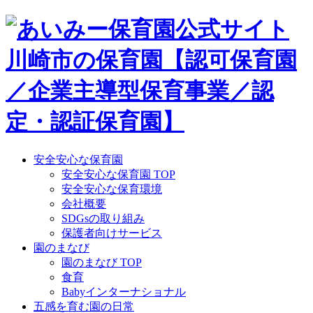
Skip
to
content
安全安心な保育園
安全安心な保育園 TOP
安全安心な保育環境
会社概要
SDGsの取り組み
保護者向けサービス
園のまなび
園のまなび TOP
食育
Babyインターナショナル
五感を育む園の日常