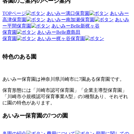
各園のご案内のページ案内
TOPページ
あいみー溝口保育園
あいみー
高津保育園
あいみー南加瀬保育園
あいみ
ー平間保育園
あいみーBelle新梶ヶ谷
保育園
あいみーBelle鹿島田
保育園
あいみー梶ヶ谷保育園
特色のある園
あいみー保育園は神奈川県川崎市に7園ある保育園です。
保育形態には「川崎市認可保育園」「企業主導型保育園」
「川崎市小規模認可保育事業A型」の3種類あり、それぞれ
に園の特色があります。
あいみー保育園の7つの園
各園の紹介
費用について
登園に関しての