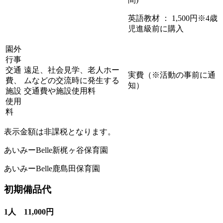
英語教材 ： 1,500円
※4歳
児進級前に購入
園外
行事
交通
遠足、社会見学、老人ホー
実費（※活動の事前に通
費、
ムなどの交流時に発生する
知）
施設
交通費や施設使用料
使用
料
表示金額は非課税となります。
あいみーBelle新梶ヶ谷保育園
あいみーBelle鹿島田保育園
初期備品代
1人 11,000円