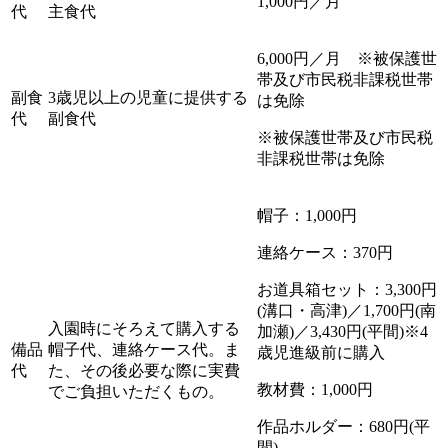
1,000円／月
代
主食代
6,000円／月 ※被保護世
帯及び市民税非課税世帯
副食
3歳児以上の児童に提供する
は免除
代
副食代
※被保護世帯及び市民税
非課税世帯は免除
帽子：1,000円
連絡ケース：370円
お道具箱セット：3,300円
(溝口・高津)／1,700円(南
入園時にそろえて購入する
加瀬)／3,430円(平間)
※4
備品
帽子代、連絡ケース代。ま
歳児進級前に購入
代
た、その後必要な際に実費
教材費：1,000円
でご負担いただくもの。
作品ホルダー：680円(平
間)