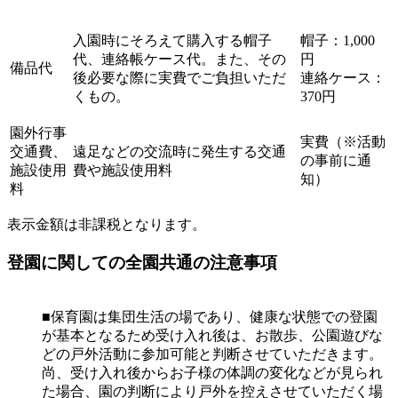
入園時にそろえて購入する帽子
帽子：1,000
代、連絡帳ケース代。また、その
円
備品代
後必要な際に実費でご負担いただ
連絡ケース：
くもの。
370円
園外行事
実費（※活動
交通費、
遠足などの交流時に発生する交通
の事前に通
施設使用
費や施設使用料
知）
料
表示金額は非課税となります。
登園に関しての全園共通の注意事項
■保育園は集団生活の場であり、健康な状態での登園
が基本となるため受け入れ後は、お散歩、公園遊びな
どの戸外活動に参加可能と判断させていただきます。
尚、受け入れ後からお子様の体調の変化などが見られ
た場合、園の判断により戸外を控えさせていただく場