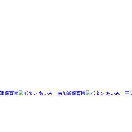
津保育園
あいみー南加瀬保育園
あいみー平