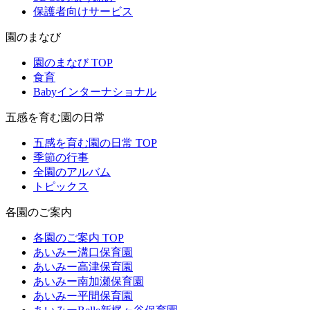
保護者向けサービス
園のまなび
園のまなび TOP
食育
Babyインターナショナル
五感を育む園の日常
五感を育む園の日常 TOP
季節の行事
全園のアルバム
トピックス
各園のご案内
各園のご案内 TOP
あいみー溝口保育園
あいみー高津保育園
あいみー南加瀬保育園
あいみー平間保育園