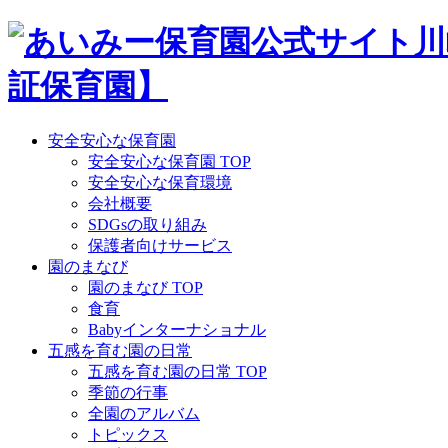
Skip
to
content
安全安心な保育園
安全安心な保育園 TOP
安全安心な保育環境
会社概要
SDGsの取り組み
保護者向けサービス
園のまなび
園のまなび TOP
食育
Babyインターナショナル
五感を育む園の日常
五感を育む園の日常 TOP
季節の行事
全園のアルバム
トピックス