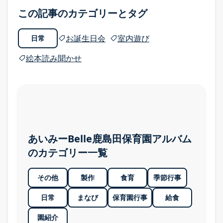
園のまなび
この記事のカテゴリーとタグ
園のまなび TOP
お誕生日会
室内遊び
日常
食育
絵本読み聞かせ
Babyインターナショナル
五感を育む園の日常
あいみーBelle鹿島田保育園アルバム
五感を育む園の日常 TOP
のカテゴリー一覧
季節の行事
その他
製作
食育
季節行事
全園のアルバム
日常
まなび
保育園行事
給食
トピックス
園紹介