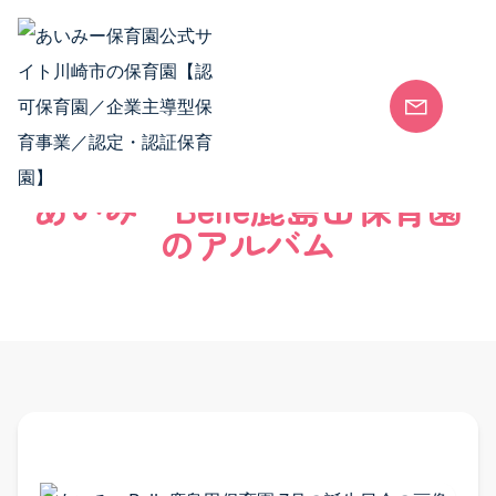
Skip to content
安全安心な保育園
各園のご案内
安全安心な保育園 TOP
あいみーBelle鹿島田保育園
安全安心な保育環境
のアルバム
会社概要
SDGsの取り組み
保護者向けサービス