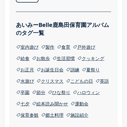
あいみーBelle鹿島田保育園アルバム
のタグ一覧
室内遊び
製作
食育
戸外遊び
給食
お散歩
生活習慣
クッキング
お正月
お誕生日会
訓練
夏祭り
水遊び
クリスマス
こどもの日
英語
卒園
節分
ひな祭り
ハロウィン
七夕
絵本読み聞かせ
運動会
保育参観
郷土料理
施設紹介