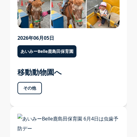
2026年06月05日
採用情報
あいみーBelle鹿島田保育園
採用案内 TOP
移動動物園へ
募集要項・お祝い金
福利厚生・研修・キャリア形成
その他
よくある質問・先輩の声
問い合わせ・エントリーフォーム