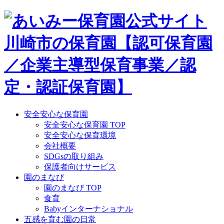
Skip
to
content
安全安心な保育園
安全安心な保育園 TOP
安全安心な保育環境
会社概要
SDGsの取り組み
保護者向けサービス
園のまなび
園のまなび TOP
食育
Babyインターナショナル
五感を育む園の日常