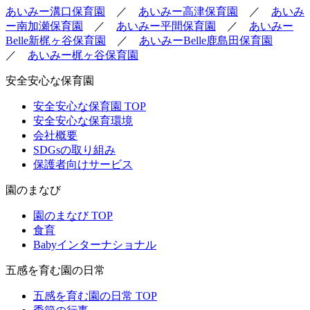
あいみー溝口保育園
／
あいみー高津保育園
／
あいみ
ー南加瀬保育園
／
あいみー平間保育園
／
あいみー
Belle新梶ヶ谷保育園
／
あいみーBelle鹿島田保育園
／
あいみー梶ヶ谷保育園
安全安心な保育園
安全安心な保育園 TOP
安全安心な保育環境
会社概要
SDGsの取り組み
保護者向けサービス
園のまなび
園のまなび TOP
食育
Babyインターナショナル
五感を育む園の日常
五感を育む園の日常 TOP