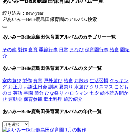
あいみーBelle鹿島田保育園アルバム一覧
絞り込み：new-year
あいみーBelle鹿島田保育園のアルバム検索
あいみーBelle鹿島田保育園アルバムのカテゴリー一覧
その他
製作
食育
季節行事
日常
まなび
保育園行事
給食
園紹
介
あいみーBelle鹿島田保育園アルバムのタグ一覧
室内遊び
製作
食育
戸外遊び
給食
お散歩
生活習慣
クッキン
グ
お正月
お誕生日会
訓練
夏祭り
水遊び
クリスマス
こども
の日
英語
卒園
節分
ひな祭り
ハロウィン
七夕
絵本読み聞か
せ
運動会
保育参観
郷土料理
施設紹介
あいみーBelle鹿島田保育園アルバムの年代一覧