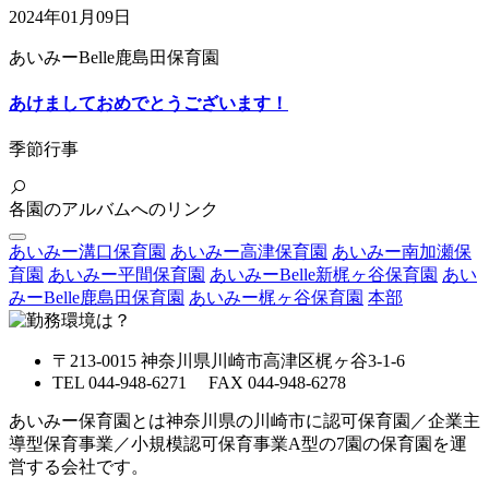
2024年01月09日
あいみーBelle鹿島田保育園
あけましておめでとうございます！
季節行事
各園のアルバムへのリンク
あいみー溝口保育園
あいみー高津保育園
あいみー南加瀬保
育園
あいみー平間保育園
あいみーBelle新梶ヶ谷保育園
あい
みーBelle鹿島田保育園
あいみー梶ヶ谷保育園
本部
〒213-0015 神奈川県川崎市高津区梶ヶ谷3-1-6
TEL 044-948-6271 FAX 044-948-6278
あいみー保育園とは神奈川県の川崎市に認可保育園／企業主
導型保育事業／小規模認可保育事業A型の7園の保育園を運
営する会社です。