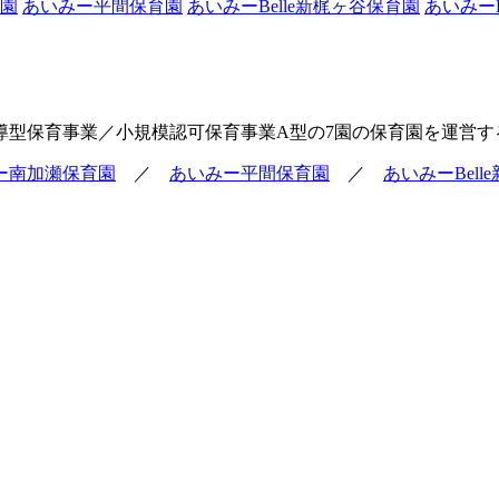
園
あいみー平間保育園
あいみーBelle新梶ヶ谷保育園
あいみーB
導型保育事業／小規模認可保育事業A型の7園の保育園を運営す
ー南加瀬保育園
／
あいみー平間保育園
／
あいみーBel