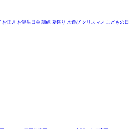
グ
お正月
お誕生日会
訓練
夏祭り
水遊び
クリスマス
こどもの日