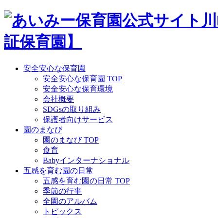
Skip
to
content
安全安心な保育園
安全安心な保育園 TOP
安全安心な保育環境
会社概要
SDGsの取り組み
保護者向けサービス
園のまなび
園のまなび TOP
食育
Babyインターナショナル
五感を育む園の日常
五感を育む園の日常 TOP
季節の行事
全園のアルバム
トピックス