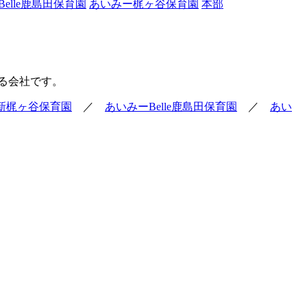
elle鹿島田保育園
あいみー梶ヶ谷保育園
本部
る会社です。
le新梶ヶ谷保育園
／
あいみーBelle鹿島田保育園
／
あい