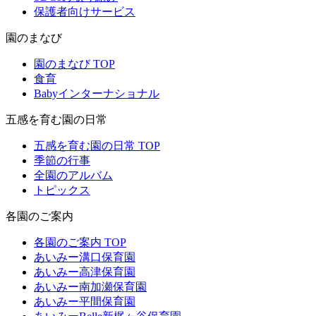
保護者向けサービス
園のまなび
園のまなび TOP
食育
Babyインターナショナル
五感を育む園の日常
五感を育む園の日常 TOP
季節の行事
全園のアルバム
トピックス
各園のご案内
各園のご案内 TOP
あいみー溝口保育園
あいみー高津保育園
あいみー南加瀬保育園
あいみー平間保育園