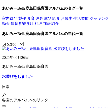
あいみーBelle鹿島田保育園アルバムのタグ一覧
室内遊び
製作
食育
戸外遊び
給食
お散歩
生活習慣
クッキン
動会
保育参観
郷土料理
施設紹介
あいみーBelle鹿島田保育園アルバムの年代一覧
2025年06月26日
あいみーBelle鹿島田保育園
水遊びをしました
日常
各園のアルバムへのリンク