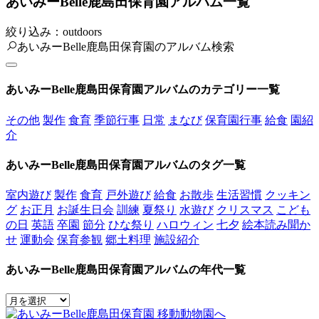
あいみーBelle鹿島田保育園アルバム一覧
絞り込み：outdoors
あいみーBelle鹿島田保育園のアルバム検索
あいみーBelle鹿島田保育園アルバムのカテゴリー一覧
その他
製作
食育
季節行事
日常
まなび
保育園行事
給食
園紹
介
あいみーBelle鹿島田保育園アルバムのタグ一覧
室内遊び
製作
食育
戸外遊び
給食
お散歩
生活習慣
クッキン
グ
お正月
お誕生日会
訓練
夏祭り
水遊び
クリスマス
こども
の日
英語
卒園
節分
ひな祭り
ハロウィン
七夕
絵本読み聞か
せ
運動会
保育参観
郷土料理
施設紹介
あいみーBelle鹿島田保育園アルバムの年代一覧