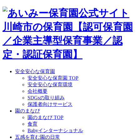
Skip
to
content
安全安心な保育園
安全安心な保育園 TOP
安全安心な保育環境
会社概要
SDGsの取り組み
保護者向けサービス
園のまなび
園のまなび TOP
食育
Babyインターナショナル
五感を育む園の日常