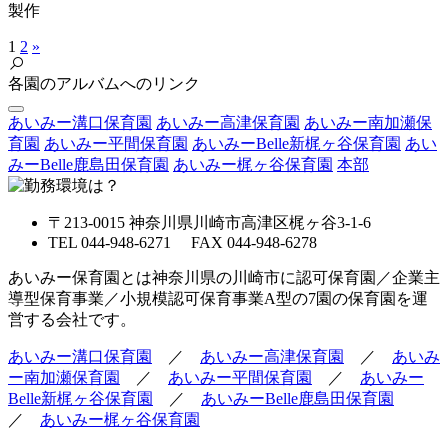
製作
1
2
»
各園のアルバムへのリンク
あいみー溝口保育園
あいみー高津保育園
あいみー南加瀬保
育園
あいみー平間保育園
あいみーBelle新梶ヶ谷保育園
あい
みーBelle鹿島田保育園
あいみー梶ヶ谷保育園
本部
〒213-0015 神奈川県川崎市高津区梶ヶ谷3-1-6
TEL 044-948-6271 FAX 044-948-6278
あいみー保育園とは神奈川県の川崎市に認可保育園／企業主
導型保育事業／小規模認可保育事業A型の7園の保育園を運
営する会社です。
あいみー溝口保育園
／
あいみー高津保育園
／
あいみ
ー南加瀬保育園
／
あいみー平間保育園
／
あいみー
Belle新梶ヶ谷保育園
／
あいみーBelle鹿島田保育園
／
あいみー梶ヶ谷保育園