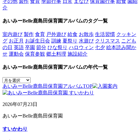
その他
製作
食育
季節行事
日常
まなび
保育園行事
給食
園紹
介
あいみーBelle鹿島田保育園アルバムのタグ一覧
室内遊び
製作
食育
戸外遊び
給食
お散歩
生活習慣
クッキン
グ
お正月
お誕生日会
訓練
夏祭り
水遊び
クリスマス
こども
の日
英語
卒園
節分
ひな祭り
ハロウィン
七夕
絵本読み聞か
せ
運動会
保育参観
郷土料理
施設紹介
あいみーBelle鹿島田保育園アルバムの年代一覧
あいみーBelle鹿島田保育園アルバムTOP
2026年07月23日
あいみーBelle鹿島田保育園
すいかわり