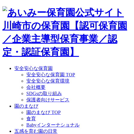
Skip
to
content
安全安心な保育園
安全安心な保育園 TOP
安全安心な保育環境
会社概要
SDGsの取り組み
保護者向けサービス
園のまなび
園のまなび TOP
食育
Babyインターナショナル
五感を育む園の日常