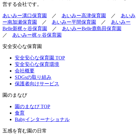
営する会社です。
あいみー溝口保育園
／
あいみー高津保育園
／
あいみ
ー南加瀬保育園
／
あいみー平間保育園
／
あいみー
Belle新梶ヶ谷保育園
／
あいみーBelle鹿島田保育園
／
あいみー梶ヶ谷保育園
安全安心な保育園
安全安心な保育園 TOP
安全安心な保育環境
会社概要
SDGsの取り組み
保護者向けサービス
園のまなび
園のまなび TOP
食育
Babyインターナショナル
五感を育む園の日常