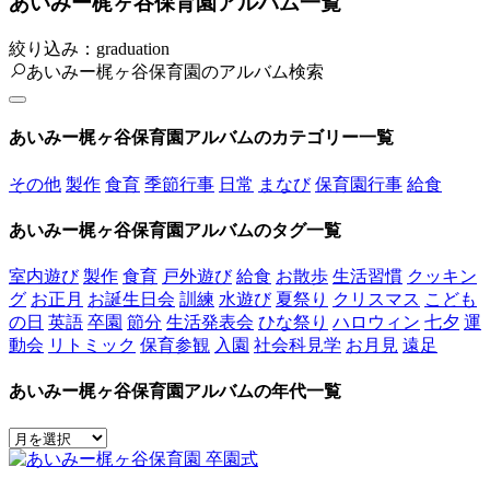
あいみー梶ヶ谷保育園アルバム一覧
絞り込み：graduation
あいみー梶ヶ谷保育園のアルバム検索
あいみー梶ヶ谷保育園アルバムのカテゴリー一覧
その他
製作
食育
季節行事
日常
まなび
保育園行事
給食
あいみー梶ヶ谷保育園アルバムのタグ一覧
室内遊び
製作
食育
戸外遊び
給食
お散歩
生活習慣
クッキン
グ
お正月
お誕生日会
訓練
水遊び
夏祭り
クリスマス
こども
の日
英語
卒園
節分
生活発表会
ひな祭り
ハロウィン
七夕
運
動会
リトミック
保育参観
入園
社会科見学
お月見
遠足
あいみー梶ヶ谷保育園アルバムの年代一覧