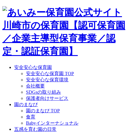
Skip
to
content
安全安心な保育園
安全安心な保育園 TOP
安全安心な保育環境
会社概要
SDGsの取り組み
保護者向けサービス
園のまなび
園のまなび TOP
食育
Babyインターナショナル
五感を育む園の日常