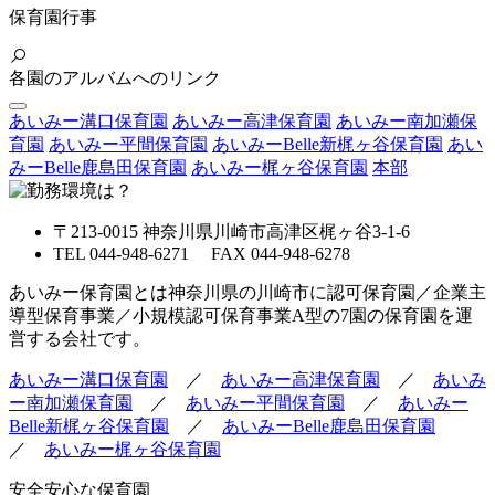
保育園行事
各園のアルバムへのリンク
あいみー溝口保育園
あいみー高津保育園
あいみー南加瀬保
育園
あいみー平間保育園
あいみーBelle新梶ヶ谷保育園
あい
みーBelle鹿島田保育園
あいみー梶ヶ谷保育園
本部
〒213-0015 神奈川県川崎市高津区梶ヶ谷3-1-6
TEL 044-948-6271 FAX 044-948-6278
あいみー保育園とは神奈川県の川崎市に認可保育園／企業主
導型保育事業／小規模認可保育事業A型の7園の保育園を運
営する会社です。
あいみー溝口保育園
／
あいみー高津保育園
／
あいみ
ー南加瀬保育園
／
あいみー平間保育園
／
あいみー
Belle新梶ヶ谷保育園
／
あいみーBelle鹿島田保育園
／
あいみー梶ヶ谷保育園
安全安心な保育園