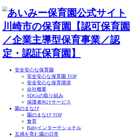
Skip
to
content
安全安心な保育園
安全安心な保育園 TOP
安全安心な保育環境
会社概要
SDGsの取り組み
保護者向けサービス
園のまなび
園のまなび TOP
食育
Babyインターナショナル
五感を育む園の日常