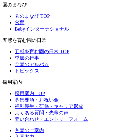
園のまなび
園のまなび TOP
食育
Babyインターナショナル
五感を育む園の日常
五感を育む園の日常 TOP
季節の行事
全園のアルバム
トピックス
採用案内
採用案内 TOP
募集要項・お祝い金
福利厚生・研修・キャリア形成
よくある質問・先輩の声
問い合わせ・エントリーフォーム
各園のご案内
入園案内