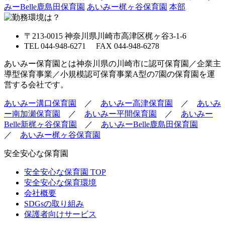
みーBelle鹿島田保育園
あいみー梶ヶ谷保育園
本部
〒213-0015 神奈川県川崎市高津区梶ヶ谷3-1-6
TEL 044-948-6271 FAX 044-948-6278
あいみー保育園とは神奈川県の川崎市に認可保育園／企業主
導型保育事業／小規模認可保育事業A型の7園の保育園を運
営する会社です。
あいみー溝口保育園
／
あいみー高津保育園
／
あいみ
ー南加瀬保育園
／
あいみー平間保育園
／
あいみー
Belle新梶ヶ谷保育園
／
あいみーBelle鹿島田保育園
／
あいみー梶ヶ谷保育園
安全安心な保育園
安全安心な保育園 TOP
安全安心な保育環境
会社概要
SDGsの取り組み
保護者向けサービス