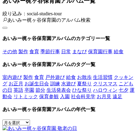
あいみー梶ヶ谷保育園アルバム一覧
絞り込み：social-studies-tour
あいみー梶ヶ谷保育園のアルバム検索
あいみー梶ヶ谷保育園アルバムのカテゴリー一覧
その他
製作
食育
季節行事
日常
まなび
保育園行事
給食
あいみー梶ヶ谷保育園アルバムのタグ一覧
室内遊び
製作
食育
戸外遊び
給食
お散歩
生活習慣
クッキン
グ
お正月
お誕生日会
訓練
水遊び
夏祭り
クリスマス
こども
の日
英語
卒園
節分
生活発表会
ひな祭り
ハロウィン
七夕
運
動会
リトミック
保育参観
入園
社会科見学
お月見
遠足
あいみー梶ヶ谷保育園アルバムの年代一覧