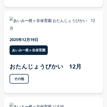
お知らせ TOP
あいみー溝口保育園
あいみー高津保育園
2025年12月19日
あいみー南加瀬保育園
あいみー梶ヶ谷保育園
あいみー平間保育園
あいみーBelle新梶ヶ谷保育園
おたんじょうびかい 12月
あいみーBelle鹿島田保育園
その他
あいみー梶ヶ谷保育園
本部