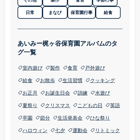
日常
まなび
保育園行事
給食
あいみー梶ヶ谷保育園アルバムのタ
グ一覧
室内遊び
製作
食育
戸外遊び
給食
お散歩
生活習慣
クッキング
お正月
お誕生日会
訓練
水遊び
夏祭り
クリスマス
こどもの日
英語
卒園
節分
生活発表会
ひな祭り
ハロウィン
七夕
運動会
リトミック
園のまなび