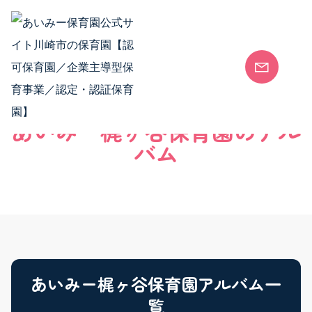
Skip to content
安全安心な保育園
各園のご案内
安全安心な保育園 TOP
あいみー梶ヶ谷保育園のアル
安全安心な保育環境
バム
会社概要
SDGsの取り組み
保護者向けサービス
あいみー梶ヶ谷保育園アルバム一
覧