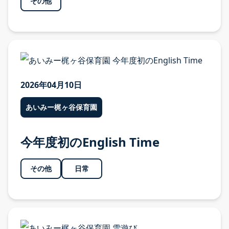
その他
採用情報
採用案内 TOP
2026年04月10日
募集要項・お祝い金
あいみー梶ヶ谷保育園
福利厚生・研修・キャリア形成
今年度初のEnglish Time
よくある質問・先輩の声
問い合わせ・エントリーフォーム
その他
日常