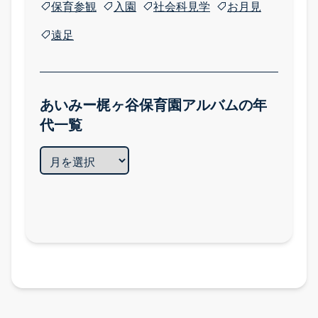
保育参観
入園
社会科見学
お月見
遠足
園のまなび TOP
食育
Babyインターナショナル
あいみー梶ヶ谷保育園アルバムの年
代一覧
五感を育む園の日常
五感を育む園の日常 TOP
季節の行事
全園のアルバム
トピックス