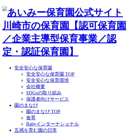
Skip
to
content
安全安心な保育園
安全安心な保育園 TOP
安全安心な保育環境
会社概要
SDGsの取り組み
保護者向けサービス
園のまなび
園のまなび TOP
食育
Babyインターナショナル
五感を育む園の日常