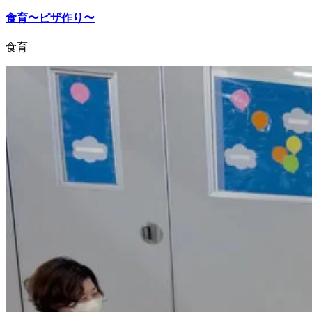
食育〜ピザ作り〜
食育