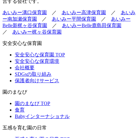
営する会社です。
あいみー溝口保育園
／
あいみー高津保育園
／
あいみ
ー南加瀬保育園
／
あいみー平間保育園
／
あいみー
Belle新梶ヶ谷保育園
／
あいみーBelle鹿島田保育園
／
あいみー梶ヶ谷保育園
安全安心な保育園
安全安心な保育園 TOP
安全安心な保育環境
会社概要
SDGsの取り組み
保護者向けサービス
園のまなび
園のまなび TOP
食育
Babyインターナショナル
五感を育む園の日常