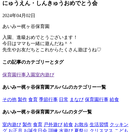
にゅうえん・しんきゅうおめでとう会
2024年04月02日
あいみー梶ヶ谷保育園
入園、進級おめでとうございます！
今日はママも一緒に遊んだね＾＾
先生やお友だちとこれからたくさん遊ぼうね♡
この記事のカテゴリーとタグ
保育園行事
入園
室内遊び
あいみー梶ヶ谷保育園アルバムのカテゴリー一覧
その他
製作
食育
季節行事
日常
まなび
保育園行事
給食
あいみー梶ヶ谷保育園アルバムのタグ一覧
室内遊び
製作
食育
戸外遊び
給食
お散歩
生活習慣
クッキン
グ
お正月
お誕生日会
訓練
水遊び
夏祭り
クリスマス
こども