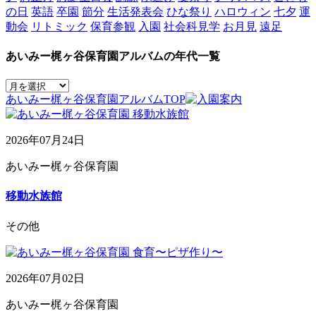
の日
英語
卒園
節分
生活発表会
ひな祭り
ハロウィン
七夕
運
動会
リトミック
保育参観
入園
社会科見学
お月見
遠足
あいみー梶ヶ谷保育園アルバムの年代一覧
あいみー梶ヶ谷保育園アルバムTOP
2026年07月24日
あいみー梶ヶ谷保育園
移動水族館
その他
2026年07月02日
あいみー梶ヶ谷保育園