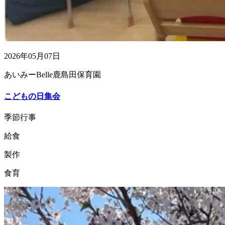
2026年05月07日
あいみーBelle鹿島田保育園
こどもの日集会
季節行事
給食
製作
食育