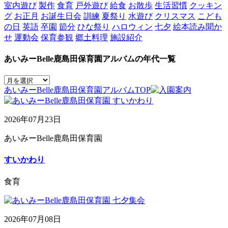
室内遊び
製作
食育
戸外遊び
給食
お散歩
生活習慣
クッキン
グ
お正月
お誕生日会
訓練
夏祭り
水遊び
クリスマス
こども
の日
英語
卒園
節分
ひな祭り
ハロウィン
七夕
絵本読み聞か
せ
運動会
保育参観
郷土料理
施設紹介
あいみーBelle鹿島田保育園アルバムの年代一覧
あいみーBelle鹿島田保育園アルバムTOP
2026年07月23日
あいみーBelle鹿島田保育園
すいかわり
食育
2026年07月08日