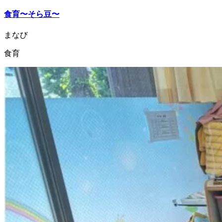
食育〜そら豆〜
まなび
食育