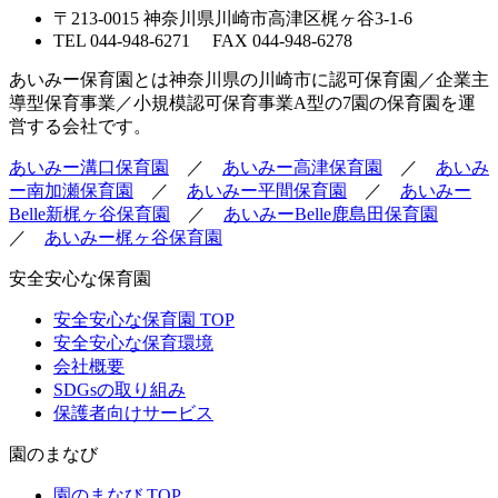
〒213-0015 神奈川県川崎市高津区梶ヶ谷3-1-6
TEL 044-948-6271 FAX 044-948-6278
あいみー保育園とは神奈川県の川崎市に認可保育園／企業主
導型保育事業／小規模認可保育事業A型の7園の保育園を運
営する会社です。
あいみー溝口保育園
／
あいみー高津保育園
／
あいみ
ー南加瀬保育園
／
あいみー平間保育園
／
あいみー
Belle新梶ヶ谷保育園
／
あいみーBelle鹿島田保育園
／
あいみー梶ヶ谷保育園
安全安心な保育園
安全安心な保育園 TOP
安全安心な保育環境
会社概要
SDGsの取り組み
保護者向けサービス
園のまなび
園のまなび TOP