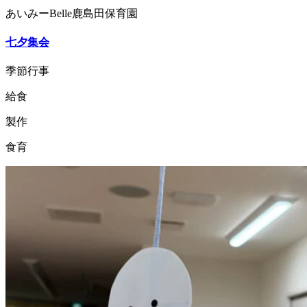
あいみーBelle鹿島田保育園
七夕集会
季節行事
給食
製作
食育