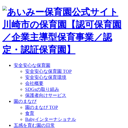
Skip
to
content
安全安心な保育園
安全安心な保育園 TOP
安全安心な保育環境
会社概要
SDGsの取り組み
保護者向けサービス
園のまなび
園のまなび TOP
食育
Babyインターナショナル
五感を育む園の日常