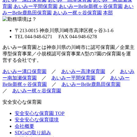
育園
あいみー平間保育園
あいみーBelle新梶ヶ谷保育園
あい
みーBelle鹿島田保育園
あいみー梶ヶ谷保育園
本部
〒213-0015 神奈川県川崎市高津区梶ヶ谷3-1-6
TEL 044-948-6271 FAX 044-948-6278
あいみー保育園とは神奈川県の川崎市に認可保育園／企業主
導型保育事業／小規模認可保育事業A型の7園の保育園を運
営する会社です。
あいみー溝口保育園
／
あいみー高津保育園
／
あいみ
ー南加瀬保育園
／
あいみー平間保育園
／
あいみー
Belle新梶ヶ谷保育園
／
あいみーBelle鹿島田保育園
／
あいみー梶ヶ谷保育園
安全安心な保育園
安全安心な保育園 TOP
安全安心な保育環境
会社概要
SDGsの取り組み