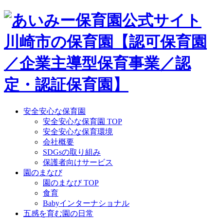
Skip
to
content
安全安心な保育園
安全安心な保育園 TOP
安全安心な保育環境
会社概要
SDGsの取り組み
保護者向けサービス
園のまなび
園のまなび TOP
食育
Babyインターナショナル
五感を育む園の日常