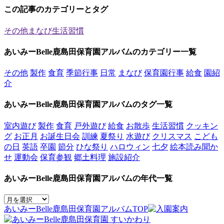
この記事のカテゴリーとタグ
その他
まなび
生活習慣
あいみーBelle鹿島田保育園アルバムのカテゴリー一覧
その他
製作
食育
季節行事
日常
まなび
保育園行事
給食
園紹
介
あいみーBelle鹿島田保育園アルバムのタグ一覧
室内遊び
製作
食育
戸外遊び
給食
お散歩
生活習慣
クッキン
グ
お正月
お誕生日会
訓練
夏祭り
水遊び
クリスマス
こども
の日
英語
卒園
節分
ひな祭り
ハロウィン
七夕
絵本読み聞か
せ
運動会
保育参観
郷土料理
施設紹介
あいみーBelle鹿島田保育園アルバムの年代一覧
あいみーBelle鹿島田保育園アルバムTOP