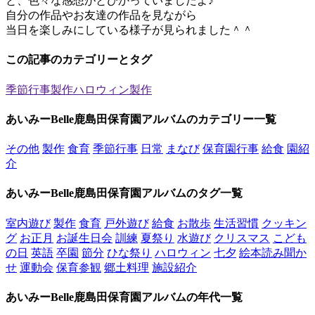
と、色々な感想がとびかっていましたよ♪
自分の作品やお友達の作品を見ながら
当日を楽しみにしている様子が見られました＾＾
この記事のカテゴリーとタグ
季節行事
製作
ハロウィン
製作
あいみーBelle鹿島田保育園アルバムのカテゴリー一覧
その他
製作
食育
季節行事
日常
まなび
保育園行事
給食
園紹
介
あいみーBelle鹿島田保育園アルバムのタグ一覧
室内遊び
製作
食育
戸外遊び
給食
お散歩
生活習慣
クッキン
グ
お正月
お誕生日会
訓練
夏祭り
水遊び
クリスマス
こども
の日
英語
卒園
節分
ひな祭り
ハロウィン
七夕
絵本読み聞か
せ
運動会
保育参観
郷土料理
施設紹介
あいみーBelle鹿島田保育園アルバムの年代一覧