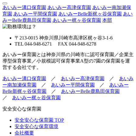
あいみー溝口保育園
あいみー高津保育園
あいみー南加瀬保
育園
あいみー平間保育園
あいみーBelle新梶ヶ谷保育園
あい
みーBelle鹿島田保育園
あいみー梶ヶ谷保育園
本部
〒213-0015 神奈川県川崎市高津区梶ヶ谷3-1-6
TEL 044-948-6271 FAX 044-948-6278
あいみー保育園とは神奈川県の川崎市に認可保育園／企業主
導型保育事業／小規模認可保育事業A型の7園の保育園を運
営する会社です。
あいみー溝口保育園
／
あいみー高津保育園
／
あいみ
ー南加瀬保育園
／
あいみー平間保育園
／
あいみー
Belle新梶ヶ谷保育園
／
あいみーBelle鹿島田保育園
／
あいみー梶ヶ谷保育園
安全安心な保育園
安全安心な保育園 TOP
安全安心な保育環境
会社概要