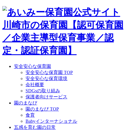
Skip
to
content
安全安心な保育園
安全安心な保育園 TOP
安全安心な保育環境
会社概要
SDGsの取り組み
保護者向けサービス
園のまなび
園のまなび TOP
食育
Babyインターナショナル
五感を育む園の日常