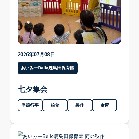
あいみー溝口保育園
あいみー高津保育園
あいみー南加瀬保育園
あいみー平間保育園
2026年07月08日
あいみーBelle新梶ヶ谷保育園
あいみーBelle鹿島田保育園
あいみーBelle鹿島田保育園
あいみー梶ヶ谷保育園
七夕集会
季節行事
給食
製作
食育