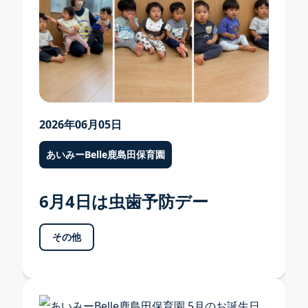
採用情報
採用案内 TOP
2026年06月05日
募集要項・お祝い金
あいみーBelle鹿島田保育園
福利厚生・研修・キャリア形成
6月4日は虫歯予防デー
よくある質問・先輩の声
問い合わせ・エントリーフォーム
その他