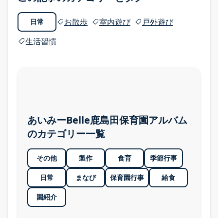
お散歩
室内遊び
戸外遊び
日常
生活習慣
園のまなび
園のまなび TOP
あいみーBelle鹿島田保育園アルバム
食育
のカテゴリー一覧
Babyインターナショナル
その他
製作
食育
季節行事
五感を育む園の日常
日常
まなび
保育園行事
給食
園紹介
五感を育む園の日常 TOP