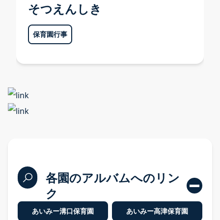
そつえんしき
プライバシーポリシー
保育園行事
各園のアルバムへのリン
ク
あいみー溝口保育園
あいみー高津保育園