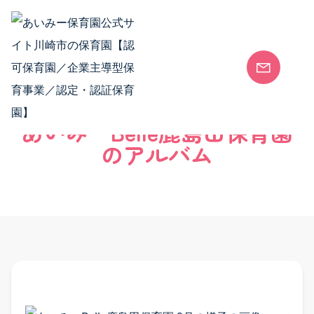
Skip to content
安全安心な保育園
各園のご案内
安全安心な保育園 TOP
あいみーBelle鹿島田保育園
安全安心な保育環境
のアルバム
会社概要
SDGsの取り組み
保護者向けサービス