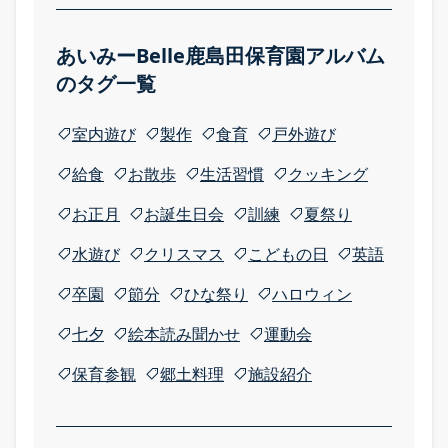
季節の行事
全園のアルバム
あいみーBelle鹿島田保育園アルバム
のタグ一覧
トピックス
室内遊び
製作
食育
戸外遊び
給食
お散歩
生活習慣
クッキング
お正月
お誕生日会
訓練
夏祭り
水遊び
クリスマス
こどもの日
英語
卒園
節分
ひな祭り
ハロウィン
七夕
絵本読み聞かせ
運動会
保育参観
郷土料理
施設紹介