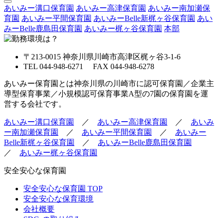
あいみー溝口保育園
あいみー高津保育園
あいみー南加瀬保
育園
あいみー平間保育園
あいみーBelle新梶ヶ谷保育園
あい
みーBelle鹿島田保育園
あいみー梶ヶ谷保育園
本部
〒213-0015 神奈川県川崎市高津区梶ヶ谷3-1-6
TEL 044-948-6271 FAX 044-948-6278
あいみー保育園とは神奈川県の川崎市に認可保育園／企業主
導型保育事業／小規模認可保育事業A型の7園の保育園を運
営する会社です。
あいみー溝口保育園
／
あいみー高津保育園
／
あいみ
ー南加瀬保育園
／
あいみー平間保育園
／
あいみー
Belle新梶ヶ谷保育園
／
あいみーBelle鹿島田保育園
／
あいみー梶ヶ谷保育園
安全安心な保育園
安全安心な保育園 TOP
安全安心な保育環境
会社概要