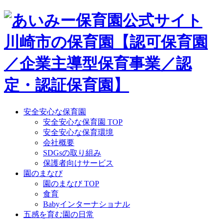
Skip
to
content
安全安心な保育園
安全安心な保育園 TOP
安全安心な保育環境
会社概要
SDGsの取り組み
保護者向けサービス
園のまなび
園のまなび TOP
食育
Babyインターナショナル
五感を育む園の日常