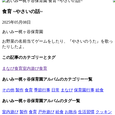
食育 ~やさいの話~
2025年05月08日
あいみー梶ヶ谷保育園
お野菜の名前当てゲームをしたり、『やさいのうた』を歌っ
たりしたよ。
この記事のカテゴリーとタグ
まなび
食育
室内遊び
食育
あいみー梶ヶ谷保育園アルバムのカテゴリー一覧
その他
製作
食育
季節行事
日常
まなび
保育園行事
給食
あいみー梶ヶ谷保育園アルバムのタグ一覧
室内遊び
製作
食育
戸外遊び
給食
お散歩
生活習慣
クッキン