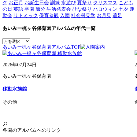
グ
お正月
お誕生日会
訓練
水遊び
夏祭り
クリスマス
こども
の日
英語
卒園
節分
生活発表会
ひな祭り
ハロウィン
七夕
運
動会
リトミック
保育参観
入園
社会科見学
お月見
遠足
あいみー梶ヶ谷保育園アルバムの年代一覧
あいみー梶ヶ谷保育園アルバムTOP
2026年07月24日
あいみー梶ヶ谷保育園
移動水族館
その他
各園のアルバムへのリンク