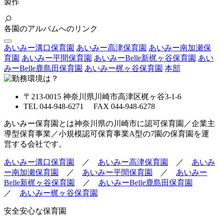
製作
各園のアルバムへのリンク
あいみー溝口保育園
あいみー高津保育園
あいみー南加瀬保
育園
あいみー平間保育園
あいみーBelle新梶ヶ谷保育園
あい
みーBelle鹿島田保育園
あいみー梶ヶ谷保育園
本部
〒213-0015 神奈川県川崎市高津区梶ヶ谷3-1-6
TEL 044-948-6271 FAX 044-948-6278
あいみー保育園とは神奈川県の川崎市に認可保育園／企業主
導型保育事業／小規模認可保育事業A型の7園の保育園を運
営する会社です。
あいみー溝口保育園
／
あいみー高津保育園
／
あいみ
ー南加瀬保育園
／
あいみー平間保育園
／
あいみー
Belle新梶ヶ谷保育園
／
あいみーBelle鹿島田保育園
／
あいみー梶ヶ谷保育園
安全安心な保育園