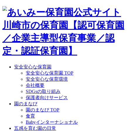
Skip
to
content
安全安心な保育園
安全安心な保育園 TOP
安全安心な保育環境
会社概要
SDGsの取り組み
保護者向けサービス
園のまなび
園のまなび TOP
食育
Babyインターナショナル
五感を育む園の日常