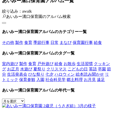
あいみー溝口保育園アルバム一覧
絞り込み：awalk
あいみー溝口保育園のアルバム検索
あいみー溝口保育園アルバムのカテゴリー一覧
その他
製作
食育
季節行事
日常
まなび
保育園行事
給食
あいみー溝口保育園アルバムのタグ一覧
室内遊び
製作
食育
戸外遊び
給食
お散歩
生活習慣
クッキン
グ
お正月
水遊び
夏祭り
クリスマス
こどもの日
英語
卒園
節
分
生活発表会
ひな祭り
七夕
ハロウィン
絵本読み聞かせ
リ
トミック
保育参観
入園
社会科見学
郷土料理
お月見
遠足
あいみー溝口保育園アルバムの年代一覧