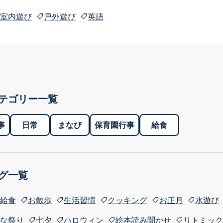
室内遊び
戸外遊び
英語
テゴリー一覧
事
日常
まなび
保育園行事
給食
グ一覧
給食
お散歩
生活習慣
クッキング
お正月
水遊び
な祭り
七夕
ハロウィン
絵本読み聞かせ
リトミック