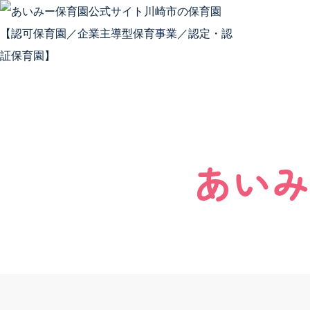
Skip to content
安全安
あいみ
安全安心
安全安心
会社概要
SDGs
保護者向