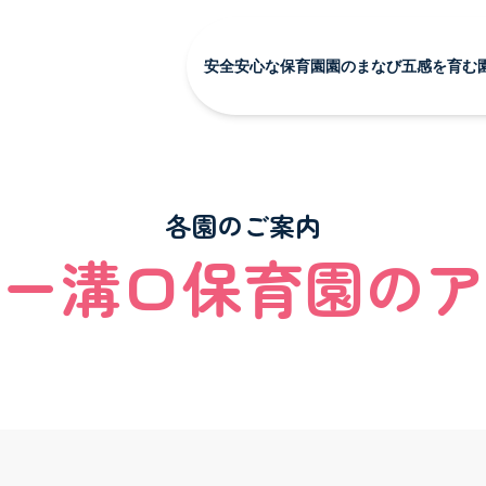
安全安心な保育園
園のまなび
五感を育む
安全安心な保育園 TOP
園のまなび TOP
五感を
安全安心な保育環境
食育
季節の
会社概要
Babyインターナ
全園の
各園のご案内
心な保育園
園のまなび
SDGsの取り組み
トピッ
ー溝口保育園のア
保護者向けサービス
な保育園 TOP
園のまなび TOP
な保育環境
食育
Babyインターナショナル
の取り組み
けサービス
五感を育む園の日常