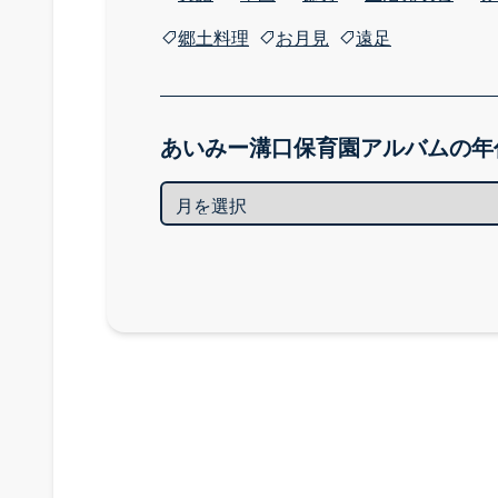
郷土料理
お月見
遠足
あいみー溝口保育園アルバムの年