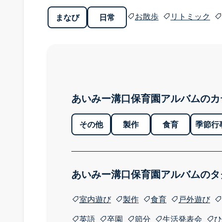
お散歩
リトミック
まなび
日常
あいみー溝口保育園アルバムのカ
その他
製作
食育
季節行
あいみー溝口保育園アルバムのタ
室内遊び
製作
食育
戸外遊び
英語
卒園
節分
生活発表会
ひ