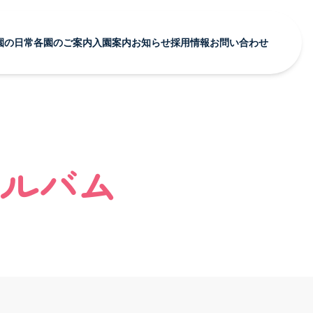
園の日常
各園のご案内
入園案内
お知らせ
採用情報
お問い合わせ
育む園の日常 TOP
各園のご案内 TOP
お知らせ TOP
採用案内 TOP
行事
あいみー溝口保育園
あいみー溝口保育園
募集要項・お祝い金
ショナル
アルバム
あいみー高津保育園
あいみー高津保育園
福利厚生・研修・キャリア形成
各園のご案内
クス
あいみー南加瀬保育園
あいみー南加瀬保育園
よくある質問・先輩の声
ルバム
あいみー平間保育園
あいみー平間保育園
お問い合わせ・エントリーフォーム
各園のご案内 TOP
あいみーBelle新梶ヶ谷保育園
あいみーBelle新梶ヶ谷保育園
あいみー溝口保育園
あいみーBelle鹿島田保育園
あいみーBelle鹿島田保育園
あいみー高津保育園
あいみー梶ヶ谷保育園
あいみー梶ヶ谷保育園
本部
あいみー南加瀬保育園
あいみー平間保育園