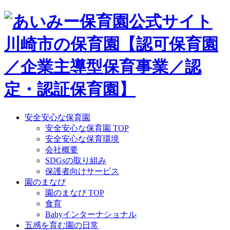
Skip
to
content
安全安心な保育園
安全安心な保育園 TOP
安全安心な保育環境
会社概要
SDGsの取り組み
保護者向けサービス
園のまなび
園のまなび TOP
食育
Babyインターナショナル
五感を育む園の日常