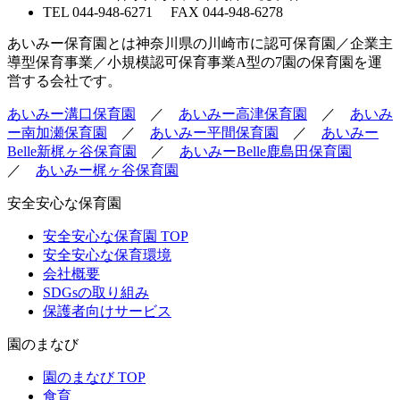
TEL 044-948-6271 FAX 044-948-6278
あいみー保育園とは神奈川県の川崎市に認可保育園／企業主
導型保育事業／小規模認可保育事業A型の7園の保育園を運
営する会社です。
あいみー溝口保育園
／
あいみー高津保育園
／
あいみ
ー南加瀬保育園
／
あいみー平間保育園
／
あいみー
Belle新梶ヶ谷保育園
／
あいみーBelle鹿島田保育園
／
あいみー梶ヶ谷保育園
安全安心な保育園
安全安心な保育園 TOP
安全安心な保育環境
会社概要
SDGsの取り組み
保護者向けサービス
園のまなび
園のまなび TOP
食育