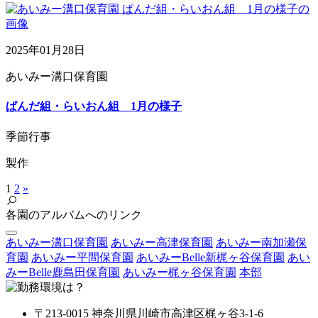
2025年01月28日
あいみー溝口保育園
ぱんだ組・らいおん組 1月の様子
季節行事
製作
1
2
»
各園のアルバムへのリンク
あいみー溝口保育園
あいみー高津保育園
あいみー南加瀬保
育園
あいみー平間保育園
あいみーBelle新梶ヶ谷保育園
あい
みーBelle鹿島田保育園
あいみー梶ヶ谷保育園
本部
〒213-0015 神奈川県川崎市高津区梶ヶ谷3-1-6