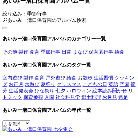
あいみー溝口保育園アルバム一覧
絞り込み：季節行事
あいみー溝口保育園のアルバム検索
あいみー溝口保育園アルバムのカテゴリー一覧
その他
製作
食育
季節行事
日常
まなび
保育園行事
給食
あいみー溝口保育園アルバムのタグ一覧
室内遊び
製作
食育
戸外遊び
給食
お散歩
生活習慣
クッキン
グ
お正月
水遊び
夏祭り
クリスマス
こどもの日
英語
卒園
節
分
生活発表会
ひな祭り
七夕
ハロウィン
絵本読み聞かせ
リ
トミック
保育参観
入園
社会科見学
郷土料理
お月見
遠足
あいみー溝口保育園アルバムの年代一覧