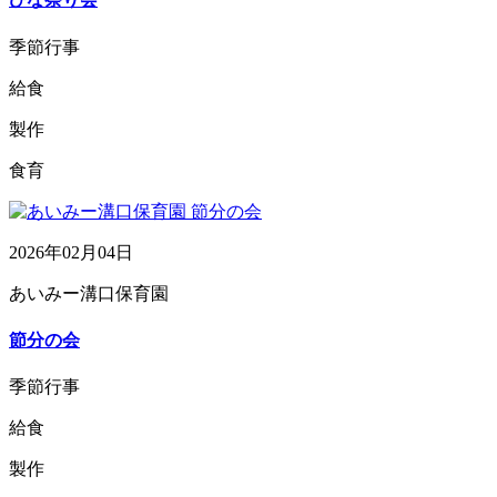
季節行事
給食
製作
食育
2026年02月04日
あいみー溝口保育園
節分の会
季節行事
給食
製作