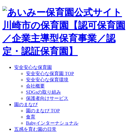
Skip
to
content
安全安心な保育園
安全安心な保育園 TOP
安全安心な保育環境
会社概要
SDGsの取り組み
保護者向けサービス
園のまなび
園のまなび TOP
食育
Babyインターナショナル
五感を育む園の日常