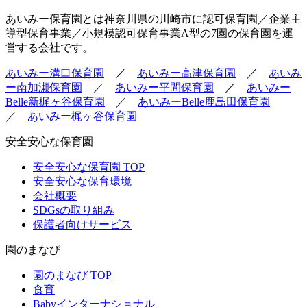
あいみー保育園とは神奈川県の川崎市に認可保育園／企業主
導型保育事業／小規模認可保育事業A型の7園の保育園を運
営する会社です。
あいみー溝口保育園
／
あいみー高津保育園
／
あいみ
ー南加瀬保育園
／
あいみー平間保育園
／
あいみー
Belle新梶ヶ谷保育園
／
あいみーBelle鹿島田保育園
／
あいみー梶ヶ谷保育園
安全安心な保育園
安全安心な保育園 TOP
安全安心な保育環境
会社概要
SDGsの取り組み
保護者向けサービス
園のまなび
園のまなび TOP
食育
Babyインターナショナル