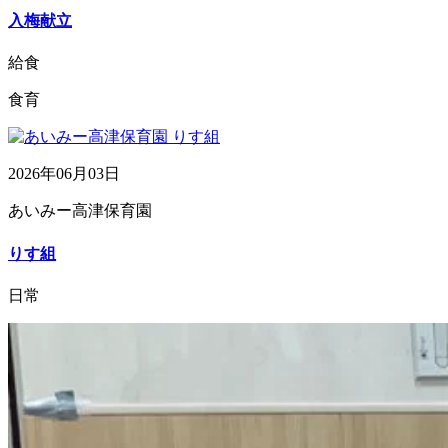
入梅献立
給食
食育
2026年06月03日
あいみー高津保育園
りす組
日常