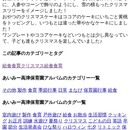
に、人参やコーンで飾りのようにし、雪の積もったクリスマ
スツリーをイメージしました！
おやつのクリスマスケーキはココアのケーキにいちごと黄桃
をトッピングし、いつもとは違った華やかなケーキにしまし
た！
ワンプレートやココアケーキなどいつもとは少し異なってい
て、子ども達もクリスマスを楽しんでいました♪
この記事のカテゴリーとタグ
給食
食育
クリスマス
給食
食育
あいみー高津保育園アルバムのカテゴリー一覧
その他
製作
食育
季節行事
日常
まなび
保育園行事
給食
あいみー高津保育園アルバムのタグ一覧
室内遊び
製作
食育
戸外遊び
給食
お散歩
生活習慣
クッキン
グ
お正月
訓練
水遊び
夏祭り
クリスマス
こどもの日
英語
卒
園
節分
生活発表会
ひな祭り
ハロウィン
七夕
リトミック
保