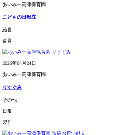
あいみー高津保育園
こどもの日献立
給食
食育
2026年04月24日
あいみー高津保育園
りすぐみ
その他
日常
製作