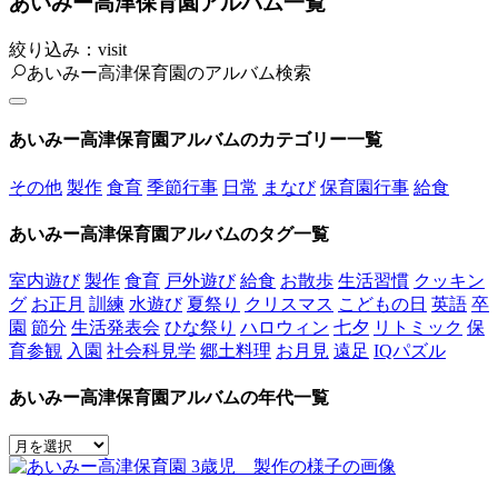
あいみー高津保育園アルバム一覧
絞り込み：visit
あいみー高津保育園のアルバム検索
あいみー高津保育園アルバムのカテゴリー一覧
その他
製作
食育
季節行事
日常
まなび
保育園行事
給食
あいみー高津保育園アルバムのタグ一覧
室内遊び
製作
食育
戸外遊び
給食
お散歩
生活習慣
クッキン
グ
お正月
訓練
水遊び
夏祭り
クリスマス
こどもの日
英語
卒
園
節分
生活発表会
ひな祭り
ハロウィン
七夕
リトミック
保
育参観
入園
社会科見学
郷土料理
お月見
遠足
IQパズル
あいみー高津保育園アルバムの年代一覧