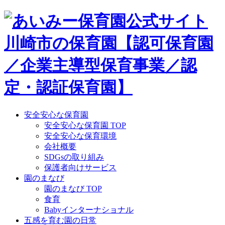
Skip
to
content
安全安心な保育園
安全安心な保育園 TOP
安全安心な保育環境
会社概要
SDGsの取り組み
保護者向けサービス
園のまなび
園のまなび TOP
食育
Babyインターナショナル
五感を育む園の日常