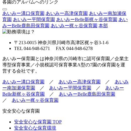
各園のアルバムへのリンク
あいみー溝口保育園
あいみー高津保育園
あいみー南加瀬保
育園
あいみー平間保育園
あいみーBelle新梶ヶ谷保育園
あい
みーBelle鹿島田保育園
あいみー梶ヶ谷保育園
本部
〒213-0015 神奈川県川崎市高津区梶ヶ谷3-1-6
TEL 044-948-6271 FAX 044-948-6278
あいみー保育園とは神奈川県の川崎市に認可保育園／企業主
導型保育事業／小規模認可保育事業A型の7園の保育園を運
営する会社です。
あいみー溝口保育園
／
あいみー高津保育園
／
あいみ
ー南加瀬保育園
／
あいみー平間保育園
／
あいみー
Belle新梶ヶ谷保育園
／
あいみーBelle鹿島田保育園
／
あいみー梶ヶ谷保育園
安全安心な保育園
安全安心な保育園 TOP
安全安心な保育環境