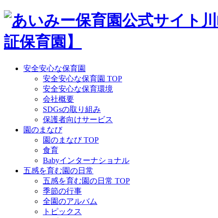
Skip
to
content
安全安心な保育園
安全安心な保育園 TOP
安全安心な保育環境
会社概要
SDGsの取り組み
保護者向けサービス
園のまなび
園のまなび TOP
食育
Babyインターナショナル
五感を育む園の日常
五感を育む園の日常 TOP
季節の行事
全園のアルバム
トピックス