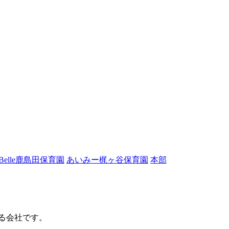
elle鹿島田保育園
あいみー梶ヶ谷保育園
本部
る会社です。