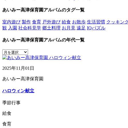
あいみー高津保育園アルバムのタグ一覧
室内遊び
製作
食育
戸外遊び
給食
お散歩
生活習慣
クッキン
観
入園
社会科見学
郷土料理
お月見
遠足
IQパズル
あいみー高津保育園アルバムの年代一覧
2025年11月01日
あいみー高津保育園
ハロウィン献立
季節行事
給食
食育