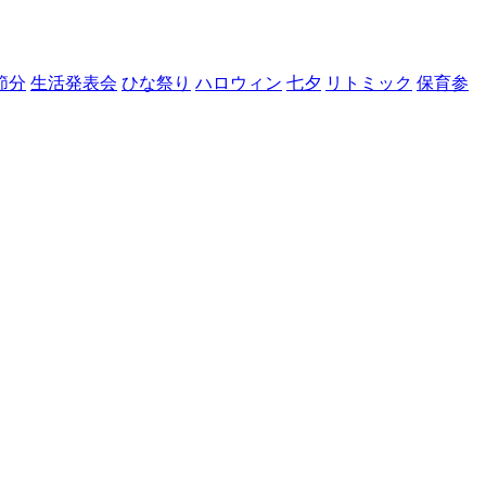
節分
生活発表会
ひな祭り
ハロウィン
七夕
リトミック
保育参