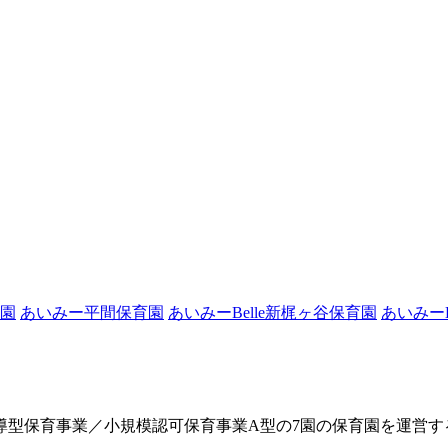
園
あいみー平間保育園
あいみーBelle新梶ヶ谷保育園
あいみーB
導型保育事業／小規模認可保育事業A型の7園の保育園を運営す