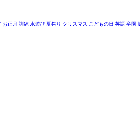
グ
お正月
訓練
水遊び
夏祭り
クリスマス
こどもの日
英語
卒園