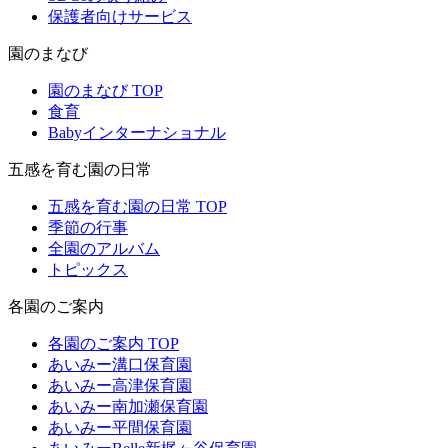
保護者向けサービス
園のまなび
園のまなび TOP
食育
Babyインターナショナル
五感を育む園の日常
五感を育む園の日常 TOP
季節の行事
全園のアルバム
トピックス
各園のご案内
各園のご案内 TOP
あいみー溝口保育園
あいみー高津保育園
あいみー南加瀬保育園
あいみー平間保育園