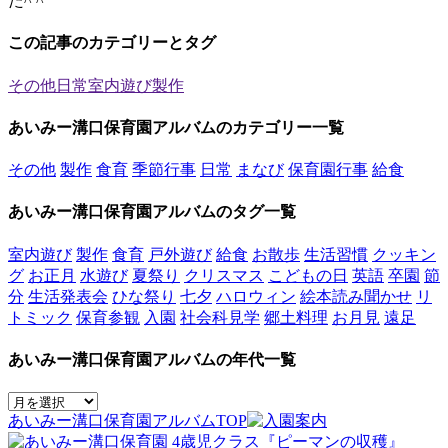
た^ ^
この記事のカテゴリーとタグ
その他
日常
室内遊び
製作
あいみー溝口保育園アルバムのカテゴリー一覧
その他
製作
食育
季節行事
日常
まなび
保育園行事
給食
あいみー溝口保育園アルバムのタグ一覧
室内遊び
製作
食育
戸外遊び
給食
お散歩
生活習慣
クッキン
グ
お正月
水遊び
夏祭り
クリスマス
こどもの日
英語
卒園
節
分
生活発表会
ひな祭り
七夕
ハロウィン
絵本読み聞かせ
リ
トミック
保育参観
入園
社会科見学
郷土料理
お月見
遠足
あいみー溝口保育園アルバムの年代一覧
あいみー溝口保育園アルバムTOP