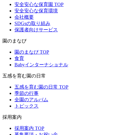
安全安心な保育園 TOP
安全安心な保育環境
会社概要
SDGsの取り組み
保護者向けサービス
園のまなび
園のまなび TOP
食育
Babyインターナショナル
五感を育む園の日常
五感を育む園の日常 TOP
季節の行事
全園のアルバム
トピックス
採用案内
採用案内 TOP
募集要項・お祝い金