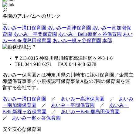
各園のアルバムへのリンク
あいみー溝口保育園
あいみー高津保育園
あいみー南加瀬保
育園
あいみー平間保育園
あいみーBelle新梶ヶ谷保育園
あい
みーBelle鹿島田保育園
あいみー梶ヶ谷保育園
本部
〒213-0015 神奈川県川崎市高津区梶ヶ谷3-1-6
TEL 044-948-6271 FAX 044-948-6278
あいみー保育園とは神奈川県の川崎市に認可保育園／企業主
導型保育事業／小規模認可保育事業A型の7園の保育園を運
営する会社です。
あいみー溝口保育園
／
あいみー高津保育園
／
あいみ
ー南加瀬保育園
／
あいみー平間保育園
／
あいみー
Belle新梶ヶ谷保育園
／
あいみーBelle鹿島田保育園
／
あいみー梶ヶ谷保育園
安全安心な保育園