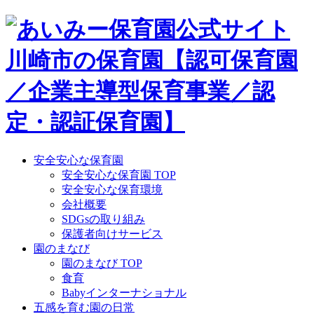
Skip
to
content
安全安心な保育園
安全安心な保育園 TOP
安全安心な保育環境
会社概要
SDGsの取り組み
保護者向けサービス
園のまなび
園のまなび TOP
食育
Babyインターナショナル
五感を育む園の日常