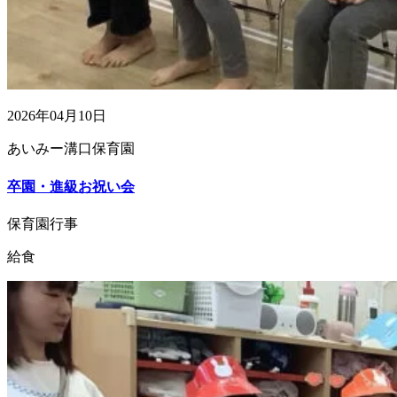
2026年04月10日
あいみー溝口保育園
卒園・進級お祝い会
保育園行事
給食