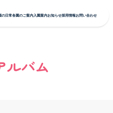
園の日常
各園のご案内
入園案内
お知らせ
採用情報
お問い合わせ
育む園の日常 TOP
各園のご案内 TOP
お知らせ TOP
採用案内 TOP
行事
あいみー溝口保育園
あいみー溝口保育園
募集要項・お祝い金
ショナル
アルバム
あいみー高津保育園
あいみー高津保育園
福利厚生・研修・キャリア形成
各園のご案内
クス
あいみー南加瀬保育園
あいみー南加瀬保育園
よくある質問・先輩の声
アルバム
あいみー平間保育園
あいみー平間保育園
お問い合わせ・エントリーフォーム
各園のご案内 TOP
あいみーBelle新梶ヶ谷保育園
あいみーBelle新梶ヶ谷保育園
あいみー溝口保育園
あいみーBelle鹿島田保育園
あいみーBelle鹿島田保育園
あいみー高津保育園
あいみー梶ヶ谷保育園
あいみー梶ヶ谷保育園
本部
あいみー南加瀬保育園
あいみー平間保育園