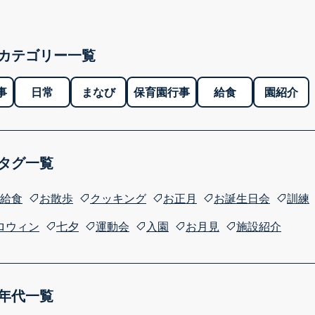
カテゴリー一覧
事
日常
まなび
保育園行事
給食
園紹介
タグ一覧
給食
お散歩
クッキング
お正月
お誕生日会
訓練
ロウィン
七夕
運動会
入園
お月見
施設紹介
年代一覧