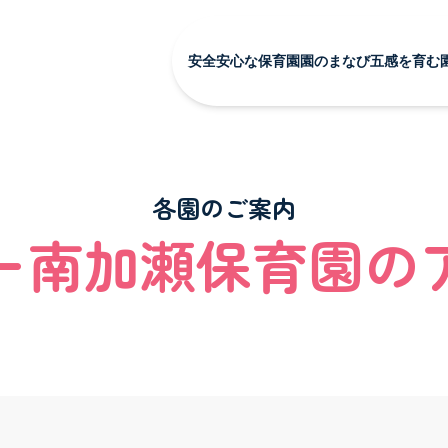
安全安心な保育園
園のまなび
五感を育む
安全安心な保育園 TOP
園のまなび TOP
五感を
安全安心な保育環境
食育
季節の
会社概要
Babyインターナ
全園の
各園のご案内
心な保育園
園のまなび
SDGsの取り組み
トピッ
ー南加瀬保育園の
保護者向けサービス
な保育園 TOP
園のまなび TOP
な保育環境
食育
Babyインターナショナル
の取り組み
けサービス
五感を育む園の日常