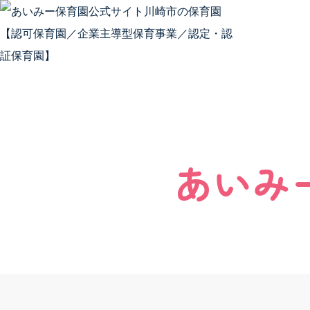
Skip to content
安全安
あいみ
安全安心
安全安心
会社概要
SDGs
保護者向