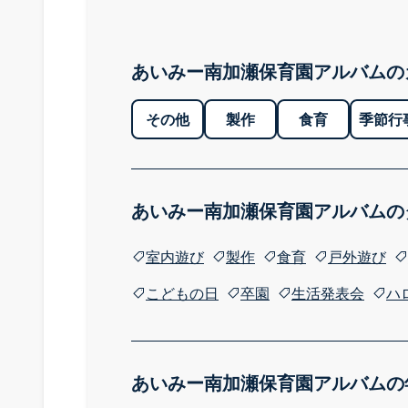
あいみー南加瀬保育園アルバムの
その他
製作
食育
季節行
あいみー南加瀬保育園アルバムの
室内遊び
製作
食育
戸外遊び
こどもの日
卒園
生活発表会
ハ
あいみー南加瀬保育園アルバムの