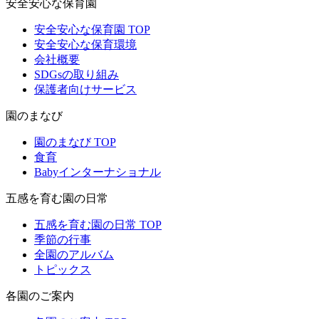
安全安心な保育園
安全安心な保育園 TOP
安全安心な保育環境
会社概要
SDGsの取り組み
保護者向けサービス
園のまなび
園のまなび TOP
食育
Babyインターナショナル
五感を育む園の日常
五感を育む園の日常 TOP
季節の行事
全園のアルバム
トピックス
各園のご案内