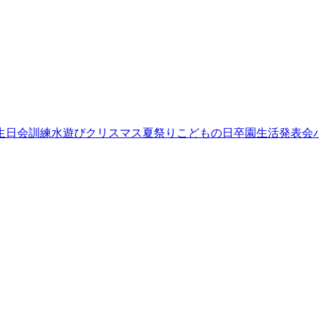
生日会
訓練
水遊び
クリスマス
夏祭り
こどもの日
卒園
生活発表会