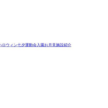
ハロウィン
七夕
運動会
入園
お月見
施設紹介