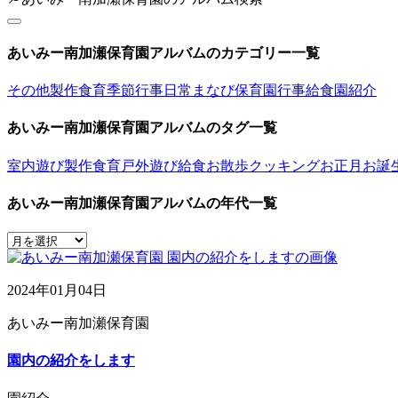
あいみー南加瀬保育園アルバムのカテゴリー一覧
その他
製作
食育
季節行事
日常
まなび
保育園行事
給食
園紹介
あいみー南加瀬保育園アルバムのタグ一覧
室内遊び
製作
食育
戸外遊び
給食
お散歩
クッキング
お正月
お誕
あいみー南加瀬保育園アルバムの年代一覧
2024年01月04日
あいみー南加瀬保育園
園内の紹介をします