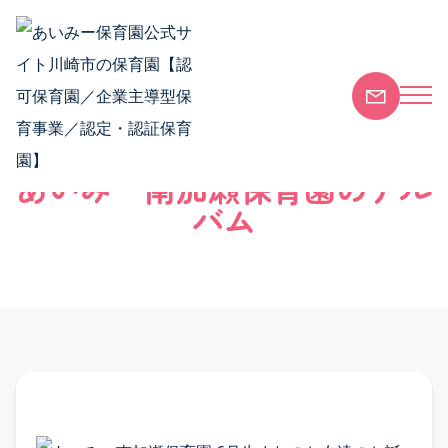
Skip to content
安全安心な保育園
各園のご案内
安全安心な保育園 TOP
あいみー南加瀬保育園のアル
安全安心な保育環境
バム
会社概要
SDGsの取り組み
保護者向けサービス