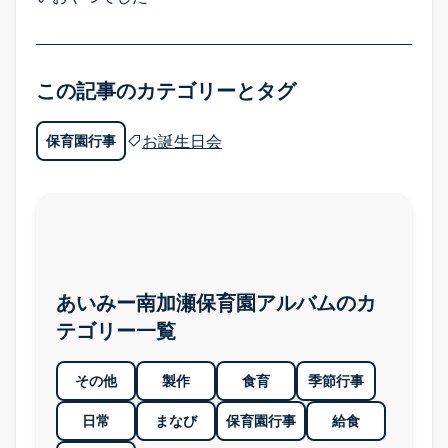
各園のご案内
この記事のカテゴリーとタグ
各園のご案内 TOP
お誕生日会
保育園行事
あいみー溝口保育園
あいみー高津保育園
あいみー南加瀬保育園
あいみー平間保育園
あいみー南加瀬保育園アルバムのカ
あいみーBelle新梶ヶ谷保育園
テゴリー一覧
あいみーBelle鹿島田保育園
その他
製作
食育
季節行事
あいみー梶ヶ谷保育園
日常
まなび
保育園行事
給食