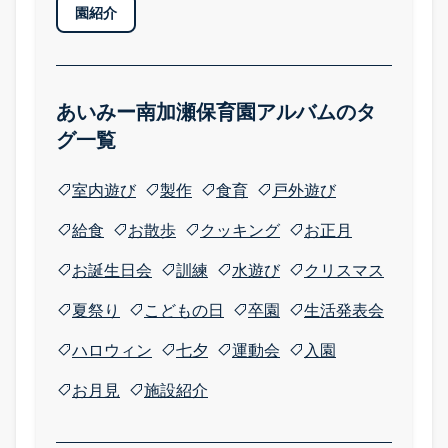
園紹介
あいみー南加瀬保育園アルバムのタ
グ一覧
室内遊び
製作
食育
戸外遊び
給食
お散歩
クッキング
お正月
お誕生日会
訓練
水遊び
クリスマス
採用情報
夏祭り
こどもの日
卒園
生活発表会
ハロウィン
七夕
運動会
入園
採用案内 TOP
お月見
施設紹介
募集要項・お祝い金
福利厚生・研修・キャリア形成