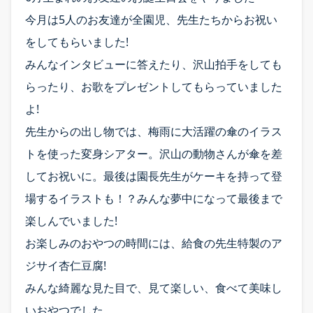
今月は5人のお友達が全園児、先生たちからお祝い
五感を育む園の日常 TOP
をしてもらいました!
季節の行事
みんなインタビューに答えたり、沢山拍手をしても
全園のアルバム
らったり、お歌をプレゼントしてもらっていました
トピックス
よ!
先生からの出し物では、梅雨に大活躍の傘のイラス
トを使った変身シアター。沢山の動物さんが傘を差
してお祝いに。最後は園長先生がケーキを持って登
場するイラストも！？みんな夢中になって最後まで
楽しんでいました!
お楽しみのおやつの時間には、給食の先生特製のア
ジサイ杏仁豆腐!
みんな綺麗な見た目で、見て楽しい、食べて美味し
いおやつでした