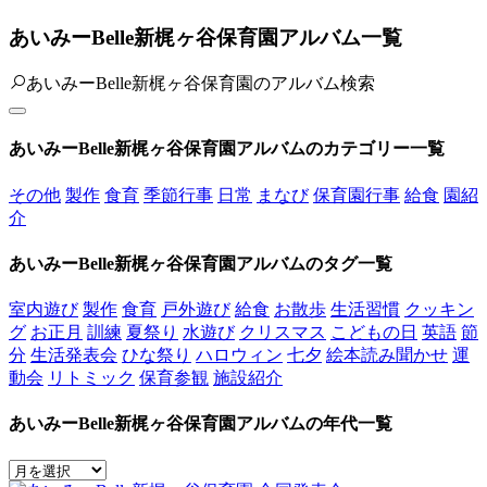
あいみーBelle新梶ヶ谷保育園アルバム一覧
あいみーBelle新梶ヶ谷保育園のアルバム検索
あいみーBelle新梶ヶ谷保育園アルバムのカテゴリー一覧
その他
製作
食育
季節行事
日常
まなび
保育園行事
給食
園紹
介
あいみーBelle新梶ヶ谷保育園アルバムのタグ一覧
室内遊び
製作
食育
戸外遊び
給食
お散歩
生活習慣
クッキン
グ
お正月
訓練
夏祭り
水遊び
クリスマス
こどもの日
英語
節
分
生活発表会
ひな祭り
ハロウィン
七夕
絵本読み聞かせ
運
動会
リトミック
保育参観
施設紹介
あいみーBelle新梶ヶ谷保育園アルバムの年代一覧