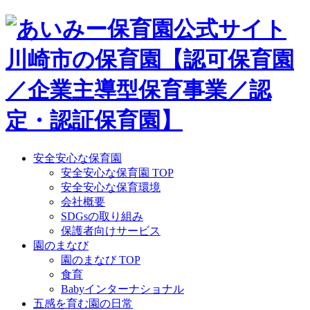
Skip
to
content
安全安心な保育園
安全安心な保育園 TOP
安全安心な保育環境
会社概要
SDGsの取り組み
保護者向けサービス
園のまなび
園のまなび TOP
食育
Babyインターナショナル
五感を育む園の日常