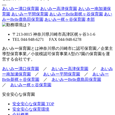
あいみー溝口保育園
あいみー高津保育園
あいみー南加瀬保
育園
あいみー平間保育園
あいみーBelle新梶ヶ谷保育園
あい
みーBelle鹿島田保育園
あいみー梶ヶ谷保育園
本部
〒213-0015 神奈川県川崎市高津区梶ヶ谷3-1-6
TEL 044-948-6271 FAX 044-948-6278
あいみー保育園とは神奈川県の川崎市に認可保育園／企業主
導型保育事業／小規模認可保育事業A型の7園の保育園を運
営する会社です。
あいみー溝口保育園
／
あいみー高津保育園
／
あいみ
ー南加瀬保育園
／
あいみー平間保育園
／
あいみー
Belle新梶ヶ谷保育園
／
あいみーBelle鹿島田保育園
／
あいみー梶ヶ谷保育園
安全安心な保育園
安全安心な保育園 TOP
安全安心な保育環境
会社概要