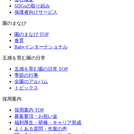
SDGsの取り組み
保護者向けサービス
園のまなび
園のまなび TOP
食育
Babyインターナショナル
五感を育む園の日常
五感を育む園の日常 TOP
季節の行事
全園のアルバム
トピックス
採用案内
採用案内 TOP
募集要項・お祝い金
福利厚生・研修・キャリア形成
よくある質問・先輩の声