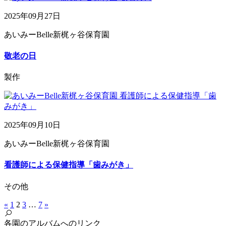
2025年09月27日
あいみーBelle新梶ヶ谷保育園
敬老の日
製作
2025年09月10日
あいみーBelle新梶ヶ谷保育園
看護師による保健指導「歯みがき」
その他
«
1
2
3
…
7
»
各園のアルバムへのリンク