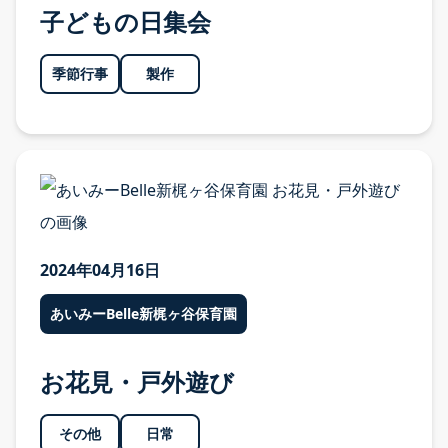
子どもの日集会
あいみー高津保育園
あいみー南加瀬保育園
季節行事
製作
あいみー平間保育園
あいみーBelle新梶ヶ谷保育園
あいみーBelle鹿島田保育園
あいみー梶ヶ谷保育園
2024年04月16日
本部
あいみーBelle新梶ヶ谷保育園
お花見・戸外遊び
その他
日常