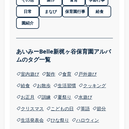
日常
まなび
保育園行事
給食
園紹介
あいみーBelle新梶ヶ谷保育園アルバ
園のまなび
ムのタグ一覧
園のまなび TOP
室内遊び
製作
食育
戸外遊び
食育
給食
お散歩
生活習慣
クッキング
Babyインターナショナル
お正月
訓練
夏祭り
水遊び
クリスマス
こどもの日
英語
節分
五感を育む園の日常
生活発表会
ひな祭り
ハロウィン