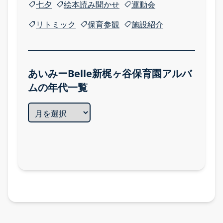
七夕
絵本読み聞かせ
運動会
五感を育む園の日常 TOP
リトミック
保育参観
施設紹介
季節の行事
全園のアルバム
トピックス
あいみーBelle新梶ヶ谷保育園アルバ
ムの年代一覧