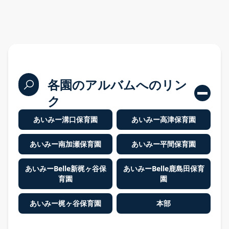
入園案内
各園のアルバムへのリン
ク
問い合わせ
あいみー溝口保育園
あいみー高津保育園
プライバシーポリシー
あいみー南加瀬保育園
あいみー平間保育園
あいみーBelle新梶ヶ谷保
あいみーBelle鹿島田保育
育園
園
あいみー梶ヶ谷保育園
本部