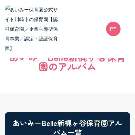
Skip to content
安全安心な保育園
各園のご案内
安全安心な保育園 TOP
あいみーBelle新梶ヶ谷保育
安全安心な保育環境
園のアルバム
会社概要
SDGsの取り組み
保護者向けサービス
あいみーBelle新梶ヶ谷保育園アル
バム一覧