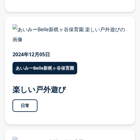
2024年12月05日
あいみーBelle新梶ヶ谷保育園
採用情報
楽しい戸外遊び
採用案内 TOP
募集要項・お祝い金
日常
福利厚生・研修・キャリア形成
よくある質問・先輩の声