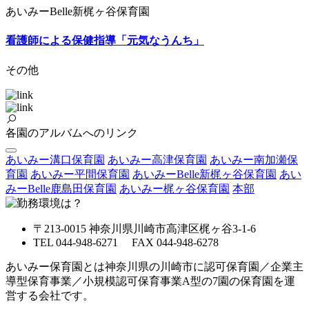
あいみーBelle新梶ヶ谷保育園
看護師による保健指導「元気なうんち」
その他
各園のアルバムへのリンク
あいみー溝口保育園
あいみー高津保育園
あいみー南加瀬保
育園
あいみー平間保育園
あいみーBelle新梶ヶ谷保育園
あい
みーBelle鹿島田保育園
あいみー梶ヶ谷保育園
本部
〒213-0015 神奈川県川崎市高津区梶ヶ谷3-1-6
TEL 044-948-6271 FAX 044-948-6278
あいみー保育園とは神奈川県の川崎市に認可保育園／企業主
導型保育事業／小規模認可保育事業A型の7園の保育園を運
営する会社です。