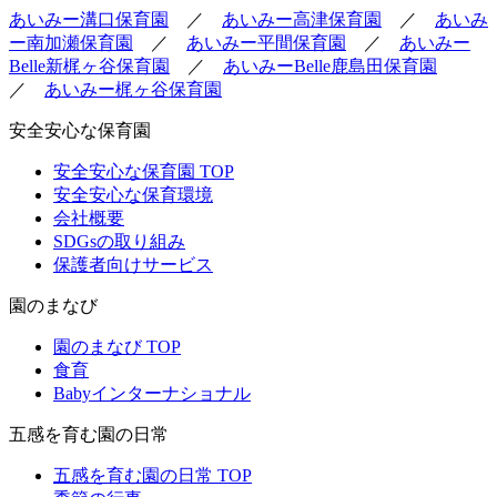
あいみー溝口保育園
／
あいみー高津保育園
／
あいみ
ー南加瀬保育園
／
あいみー平間保育園
／
あいみー
Belle新梶ヶ谷保育園
／
あいみーBelle鹿島田保育園
／
あいみー梶ヶ谷保育園
安全安心な保育園
安全安心な保育園 TOP
安全安心な保育環境
会社概要
SDGsの取り組み
保護者向けサービス
園のまなび
園のまなび TOP
食育
Babyインターナショナル
五感を育む園の日常
五感を育む園の日常 TOP