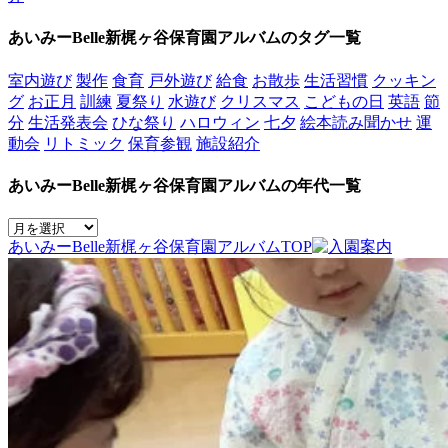
あいみーBelle新梶ヶ谷保育園アルバムのタグ一覧
室内遊び
製作
食育
戸外遊び
給食
お散歩
生活習慣
クッキン
グ
お正月
訓練
夏祭り
水遊び
クリスマス
こどもの日
英語
節
分
生活発表会
ひな祭り
ハロウィン
七夕
絵本読み聞かせ
運
動会
リトミック
保育参観
施設紹介
あいみーBelle新梶ヶ谷保育園アルバムの年代一覧
あいみーBelle新梶ヶ谷保育園アルバムTOP