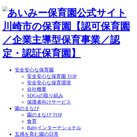
Skip
to
content
安全安心な保育園
安全安心な保育園 TOP
安全安心な保育環境
会社概要
SDGsの取り組み
保護者向けサービス
園のまなび
園のまなび TOP
食育
Babyインターナショナル
五感を育む園の日常