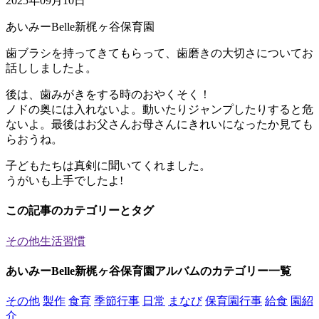
2025年09月10日
あいみーBelle新梶ヶ谷保育園
歯ブラシを持ってきてもらって、歯磨きの大切さについてお
話ししましたよ。
後は、歯みがきをする時のおやくそく！
ノドの奥には入れないよ。動いたりジャンプしたりすると危
ないよ。最後はお父さんお母さんにきれいになったか見ても
らおうね。
子どもたちは真剣に聞いてくれました。
うがいも上手でしたよ!
この記事のカテゴリーとタグ
その他
生活習慣
あいみーBelle新梶ヶ谷保育園アルバムのカテゴリー一覧
その他
製作
食育
季節行事
日常
まなび
保育園行事
給食
園紹
介