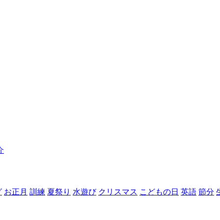
介
グ
お正月
訓練
夏祭り
水遊び
クリスマス
こどもの日
英語
節分