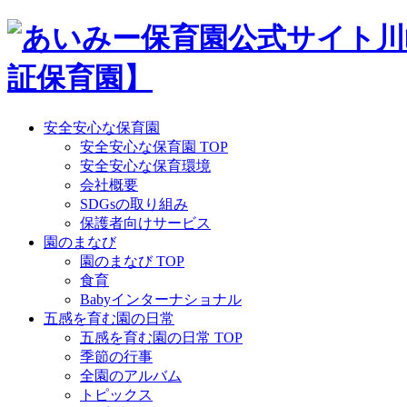
Skip
to
content
安全安心な保育園
安全安心な保育園 TOP
安全安心な保育環境
会社概要
SDGsの取り組み
保護者向けサービス
園のまなび
園のまなび TOP
食育
Babyインターナショナル
五感を育む園の日常
五感を育む園の日常 TOP
季節の行事
全園のアルバム
トピックス