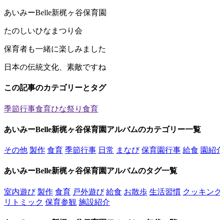
あいみーBelle新梶ヶ谷保育園
たのしいひなまつり会
保育者も一緒に楽しみました
日本の伝統文化、素敵ですね
この記事のカテゴリーとタグ
季節行事
食育
ひな祭り
食育
あいみーBelle新梶ヶ谷保育園アルバムのカテゴリー一覧
その他
製作
食育
季節行事
日常
まなび
保育園行事
給食
園紹
あいみーBelle新梶ヶ谷保育園アルバムのタグ一覧
室内遊び
製作
食育
戸外遊び
給食
お散歩
生活習慣
クッキン
リトミック
保育参観
施設紹介