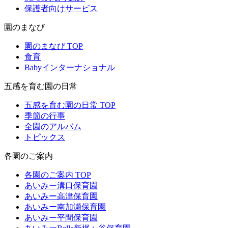
保護者向けサービス
園のまなび
園のまなび TOP
食育
Babyインターナショナル
五感を育む園の日常
五感を育む園の日常 TOP
季節の行事
全園のアルバム
トピックス
各園のご案内
各園のご案内 TOP
あいみー溝口保育園
あいみー高津保育園
あいみー南加瀬保育園
あいみー平間保育園