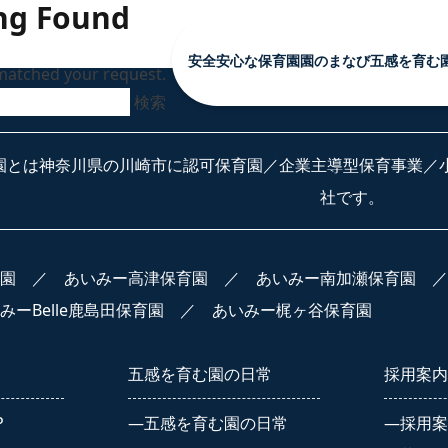
ng Found
安全安心な保育園
園のまなび
五感を育む
matched your request.
安全安心な保育園 TOP
園のまなび TOP
五感を
安全安心な保育環境
食育
季節の
園とは神奈川県の川崎市に認可保育園／企業主導型保育事業／小
会社概要
Babyインターナ
全園の
社です。
心な保育園
園のまなび
SDGsの取り組み
トピッ
保護者向けサービス
な保育園 TOP
園のまなび TOP
園
／
あいみー高津保育園
／
あいみー南加瀬保育園
な保育環境
食育
みーBelle鹿島田保育園
／
あいみー梶ヶ谷保育園
Babyインターナショナル
五感を育む園の日常
採用案内
の取り組み
P
五感を育む園の日常
採用案
けサービス
五感を育む園の日常