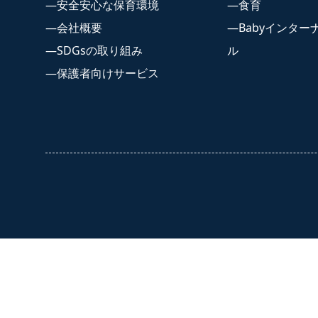
安全安心な保育環境
食育
会社概要
Babyインター
SDGsの取り組み
ル
保護者向けサービス
採用情
採用案内 
募集要項
福利厚生
よくある