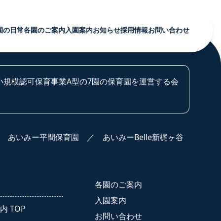
園の日常
各園のご案内
入園案内
お知らせ
採用情報
お問い合わせ
育む園の日常 TOP
各園のご案内 TOP
お知らせ TOP
採用案内 TOP
行事
あいみー溝口保育園
あいみー溝口保育園
募集要項・お祝い金
規模認可保育事業A型の7園の保育園を運営する会
ショナル
アルバム
あいみー高津保育園
あいみー高津保育園
福利厚生・研修・キャリア形成
各園のご案内
クス
あいみー南加瀬保育園
あいみー南加瀬保育園
よくある質問・先輩の声
あいみー平間保育園
あいみー平間保育園
お問い合わせ・エントリーフォーム
各園のご案内 TOP
／
あいみー平間保育園
／
あいみーBelle新梶ヶ谷
あいみーBelle新梶ヶ谷保育園
あいみーBelle新梶ヶ谷保育園
あいみー溝口保育園
あいみーBelle鹿島田保育園
あいみーBelle鹿島田保育園
あいみー高津保育園
あいみー梶ヶ谷保育園
あいみー梶ヶ谷保育園
各園のご案内
本部
あいみー南加瀬保育園
入園案内
内 TOP
あいみー平間保育園
お問い合わせ