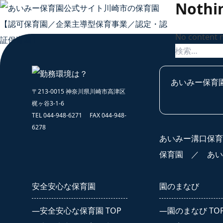
Nothi
Skip to content
No content 
検
索:
あいみー保育
〒213-0015 神奈川県川崎市高津区
安全安
梶ヶ谷3-1-6
TEL 044-948-6271 FAX 044-948-
6278
安全安心
あいみー溝口保育
安全安心
保育園
／
あい
会社概要
安全安心な保育園
園のまなび
SDGs
安全安心な保育園 TOP
園のまなび TO
保護者向