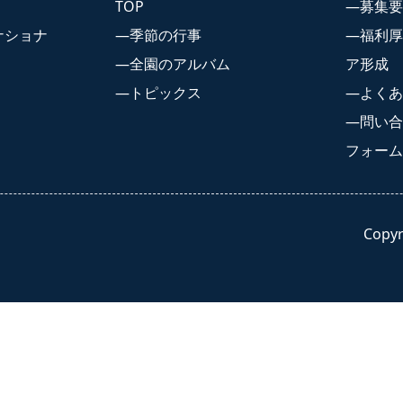
TOP
募集要
ナショナ
季節の行事
福利厚
五感を育む園の日常 TOP
全園のアルバム
ア形成
季節の行事
トピックス
よくあ
全園のアルバム
問い合
フォーム
トピックス
報
お知らせ
Copy
TOP
お知らせ TOP
・お祝い金
あいみー溝口保育園
・研修・キャリア形成
あいみー高津保育園
質問・先輩の声
あいみー南加瀬保育園