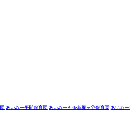
園
あいみー平間保育園
あいみーBelle新梶ヶ谷保育園
あいみーB