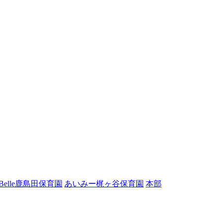
elle鹿島田保育園
あいみー梶ヶ谷保育園
本部