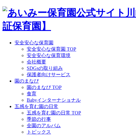
Skip
to
content
安全安心な保育園
安全安心な保育園 TOP
安全安心な保育環境
会社概要
SDGsの取り組み
保護者向けサービス
園のまなび
園のまなび TOP
食育
Babyインターナショナル
五感を育む園の日常
五感を育む園の日常 TOP
季節の行事
全園のアルバム
トピックス