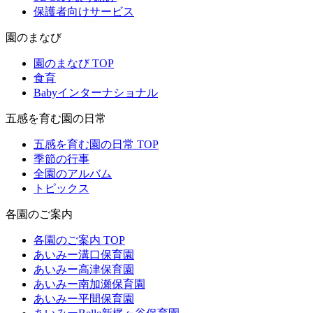
保護者向けサービス
園のまなび
園のまなび TOP
食育
Babyインターナショナル
五感を育む園の日常
五感を育む園の日常 TOP
季節の行事
全園のアルバム
トピックス
各園のご案内
各園のご案内 TOP
あいみー溝口保育園
あいみー高津保育園
あいみー南加瀬保育園
あいみー平間保育園