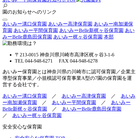
園のお知らせへのリンク
あいみー溝口保育園
あいみー高津保育園
あいみー南加瀬保
育園
あいみー平間保育園
あいみーBelle新梶ヶ谷保育園
あい
みーBelle鹿島田保育園
あいみー梶ヶ谷保育園
本部
〒213-0015 神奈川県川崎市高津区梶ヶ谷3-1-6
TEL 044-948-6271 FAX 044-948-6278
あいみー保育園とは神奈川県の川崎市に認可保育園／企業主
導型保育事業／小規模認可保育事業A型の7園の保育園を運
営する会社です。
あいみー溝口保育園
／
あいみー高津保育園
／
あいみ
ー南加瀬保育園
／
あいみー平間保育園
／
あいみー
Belle新梶ヶ谷保育園
／
あいみーBelle鹿島田保育園
／
あいみー梶ヶ谷保育園
安全安心な保育園