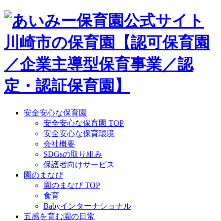
Skip
to
content
安全安心な保育園
安全安心な保育園 TOP
安全安心な保育環境
会社概要
SDGsの取り組み
保護者向けサービス
園のまなび
園のまなび TOP
食育
Babyインターナショナル
五感を育む園の日常