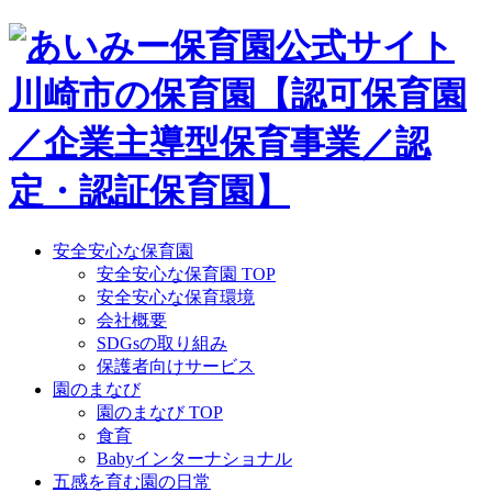
Skip
to
content
安全安心な保育園
安全安心な保育園 TOP
安全安心な保育環境
会社概要
SDGsの取り組み
保護者向けサービス
園のまなび
園のまなび TOP
食育
Babyインターナショナル
五感を育む園の日常