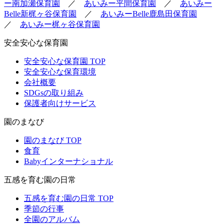
ー南加瀬保育園
／
あいみー平間保育園
／
あいみー
Belle新梶ヶ谷保育園
／
あいみーBelle鹿島田保育園
／
あいみー梶ヶ谷保育園
安全安心な保育園
安全安心な保育園 TOP
安全安心な保育環境
会社概要
SDGsの取り組み
保護者向けサービス
園のまなび
園のまなび TOP
食育
Babyインターナショナル
五感を育む園の日常
五感を育む園の日常 TOP
季節の行事
全園のアルバム