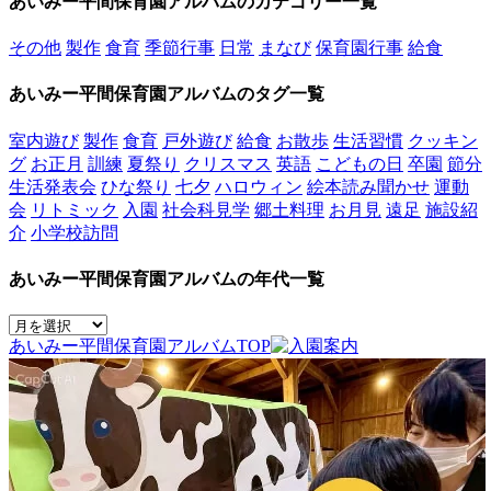
あいみー平間保育園アルバムのカテゴリー一覧
その他
製作
食育
季節行事
日常
まなび
保育園行事
給食
あいみー平間保育園アルバムのタグ一覧
室内遊び
製作
食育
戸外遊び
給食
お散歩
生活習慣
クッキン
グ
お正月
訓練
夏祭り
クリスマス
英語
こどもの日
卒園
節分
生活発表会
ひな祭り
七夕
ハロウィン
絵本読み聞かせ
運動
会
リトミック
入園
社会科見学
郷土料理
お月見
遠足
施設紹
介
小学校訪問
あいみー平間保育園アルバムの年代一覧
あいみー平間保育園アルバムTOP