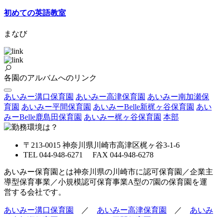
初めての英語教室
まなび
各園のアルバムへのリンク
あいみー溝口保育園
あいみー高津保育園
あいみー南加瀬保
育園
あいみー平間保育園
あいみーBelle新梶ヶ谷保育園
あい
みーBelle鹿島田保育園
あいみー梶ヶ谷保育園
本部
〒213-0015 神奈川県川崎市高津区梶ヶ谷3-1-6
TEL 044-948-6271 FAX 044-948-6278
あいみー保育園とは神奈川県の川崎市に認可保育園／企業主
導型保育事業／小規模認可保育事業A型の7園の保育園を運
営する会社です。
あいみー溝口保育園
／
あいみー高津保育園
／
あいみ