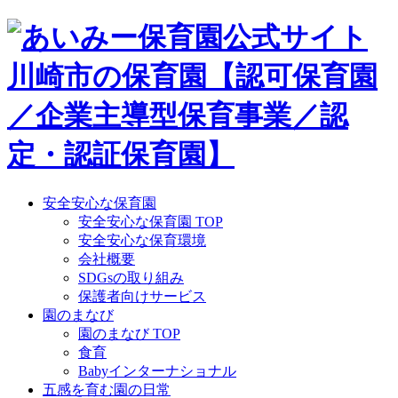
Skip
to
content
安全安心な保育園
安全安心な保育園 TOP
安全安心な保育環境
会社概要
SDGsの取り組み
保護者向けサービス
園のまなび
園のまなび TOP
食育
Babyインターナショナル
五感を育む園の日常