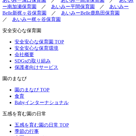
あいみー溝口保育園
／
あいみー高津保育園
／
あいみ
ー南加瀬保育園
／
あいみー平間保育園
／
あいみー
Belle新梶ヶ谷保育園
／
あいみーBelle鹿島田保育園
／
あいみー梶ヶ谷保育園
安全安心な保育園
安全安心な保育園 TOP
安全安心な保育環境
会社概要
SDGsの取り組み
保護者向けサービス
園のまなび
園のまなび TOP
食育
Babyインターナショナル
五感を育む園の日常
五感を育む園の日常 TOP
季節の行事