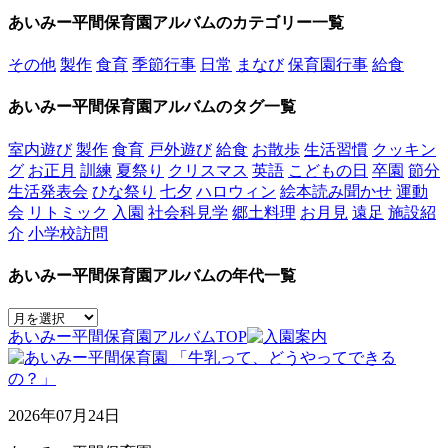
あいみー平間保育園アルバムのカテゴリー一覧
その他
製作
食育
季節行事
日常
まなび
保育園行事
給食
あいみー平間保育園アルバムのタグ一覧
室内遊び
製作
食育
戸外遊び
給食
お散歩
生活習慣
クッキン
グ
お正月
訓練
夏祭り
クリスマス
英語
こどもの日
卒園
節分
生活発表会
ひな祭り
七夕
ハロウィン
絵本読み聞かせ
運動
会
リトミック
入園
社会科見学
郷土料理
お月見
遠足
施設紹
介
小学校訪問
あいみー平間保育園アルバムの年代一覧
あいみー平間保育園アルバムTOP
2026年07月24日