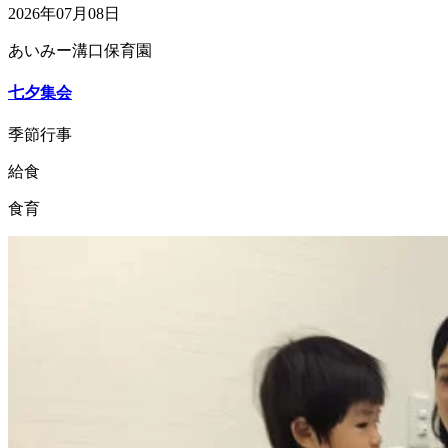
2026年07月08日
あいみー溝口保育園
七夕集会
季節行事
給食
食育