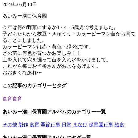
2023年05月10日
あいみー溝口保育園
今年は何の野菜にするか3・4・5歳児で考えました。
子どもたちから枝豆・きゅうり・カラーピーマン苗から育て
ることにしました。
カラーピーマンは赤・黄色・緑3色です。
どの苗に何色が育つかお楽しみ！！
土を入れて穴を掘って苗を入れ水をかけまして。
これから毎日お当番さんがお水をあげます。
おおきくなあれ〜
この記事のカテゴリーとタグ
食育
食育
あいみー溝口保育園アルバムのカテゴリー一覧
その他
製作
食育
季節行事
日常
まなび
保育園行事
給食
あいみー溝口保育園アルバムのタグ一覧