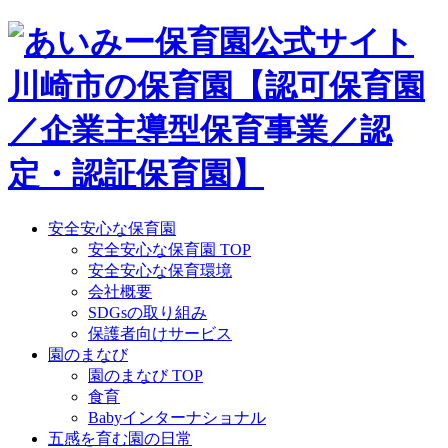
Skip
to
content
安全安心な保育園
安全安心な保育園 TOP
安全安心な保育環境
会社概要
SDGsの取り組み
保護者向けサービス
園のまなび
園のまなび TOP
食育
Babyインターナショナル
五感を育む園の日常