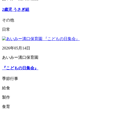
2歳児 うさぎ組
その他
日常
2026年05月14日
あいみー溝口保育園
『こどもの日集会』
季節行事
給食
製作
食育