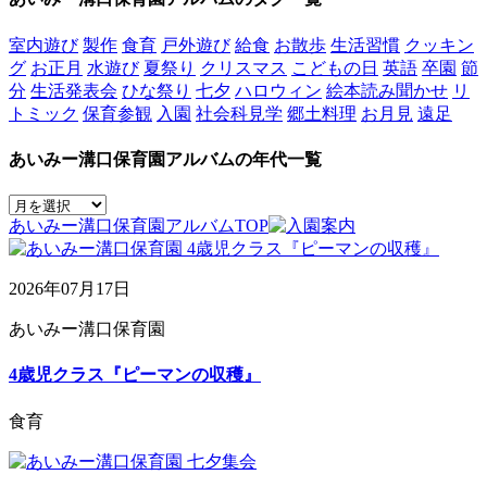
室内遊び
製作
食育
戸外遊び
給食
お散歩
生活習慣
クッキン
グ
お正月
水遊び
夏祭り
クリスマス
こどもの日
英語
卒園
節
分
生活発表会
ひな祭り
七夕
ハロウィン
絵本読み聞かせ
リ
トミック
保育参観
入園
社会科見学
郷土料理
お月見
遠足
あいみー溝口保育園アルバムの年代一覧
あいみー溝口保育園アルバムTOP
2026年07月17日
あいみー溝口保育園
4歳児クラス『ピーマンの収穫』
食育