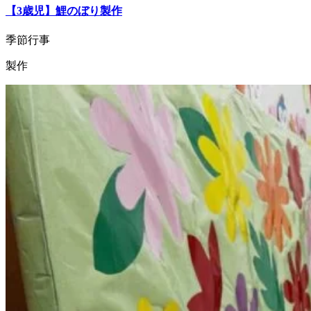
【3歳児】鯉のぼり製作
季節行事
製作